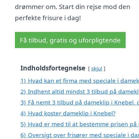
drømmer om. Start din rejse mod den
perfekte frisure i dag!
Få tilbud, gratis og uforpligtende
Indholdsfortegnelse
skjul
1)
Hvad kan et firma med speciale i damek
2)
Indhent altid mindst 3 tilbud på damekl
3)
Få nemt 3 tilbud på dameklip i Knebel,
4)
Hvad koster dameklip i Knebel?
5)
Hvad er med til at bestemme prisen på 
6)
Oversigt over frisører med speciale i d