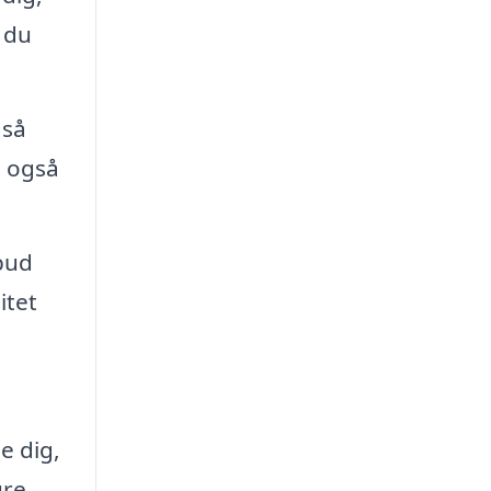
 du
gså
n også
bud
itet
e dig,
ure.