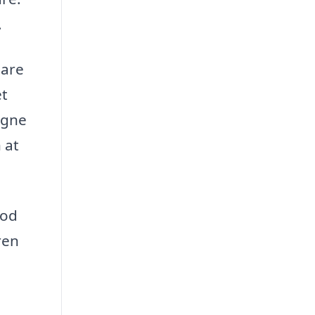
.
bare
et
igne
 at
god
ren