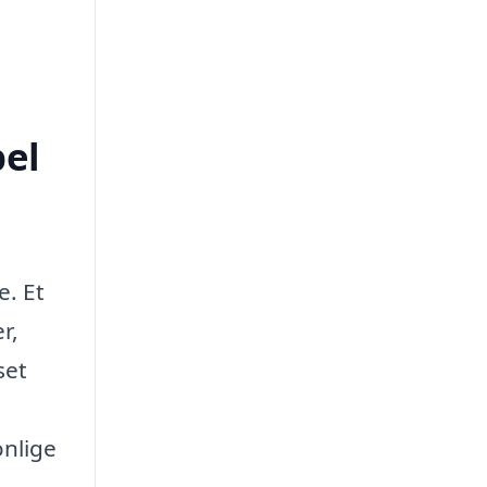
bel
e. Et
r,
set
onlige