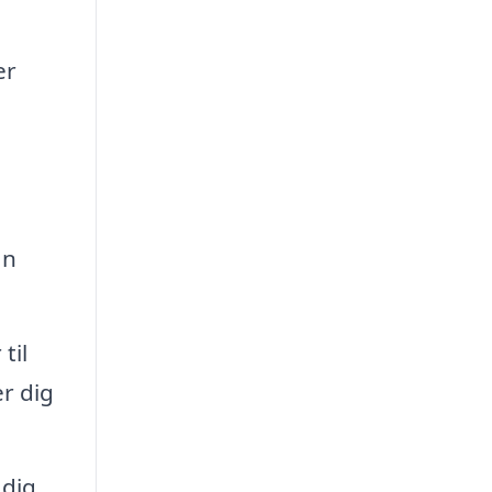
er
an
til
r dig
 dig,