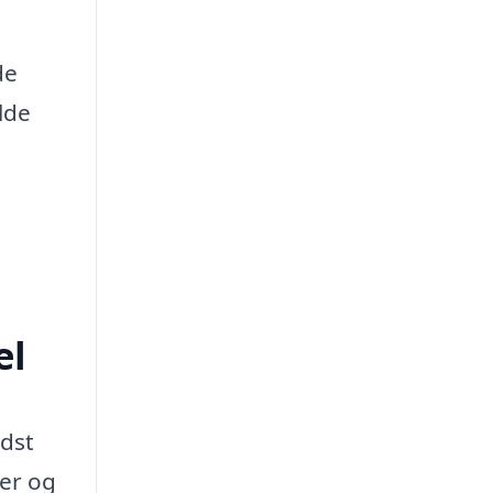
de
lde
el
ndst
ser og