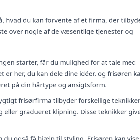
, hvad du kan forvente af et firma, der tilbyd
iste over nogle af de væsentlige tjenester og
ngen starter, får du mulighed for at tale med
 er her, du kan dele dine idéer, og frisøren k
eret på din hårtype og ansigtsform.
gtigt frisørfirma tilbyder forskellige teknikker 
eller gradueret klipning. Disse teknikker give
 du også få hjælp til styling. Frisøren kan vise