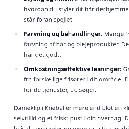
hvordan du styler dit hår derhjemme
står foran spejlet.
Farvning og behandlinger:
Mange fri
farvning af hår og plejeprodukter. Det
har det godt.
Omkostningseffektive løsninger:
Ge
fra forskellige frisører i dit område. 
for de tjenester, du søger.
Dameklip i Knebel er mere end blot en kli
selvtillid og et friskt pust i din hverdag
hvis du overvejer en mere drastisk ændrin