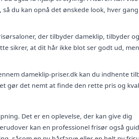
, så du kan opnå det ønskede look, hver gang
sørsaloner, der tilbyder dameklip, tilbyder o
te sikrer, at dit hår ikke blot ser godt ud, me
nnem dameklip-priser.dk kan du indhente til
Det gør det nemt at finde den rette pris og kval
pning. Det er en oplevelse, der kan give dig
. Derudover kan en professionel frisør også guid
g, såsom en ny hårfarve eller en helt ny fris