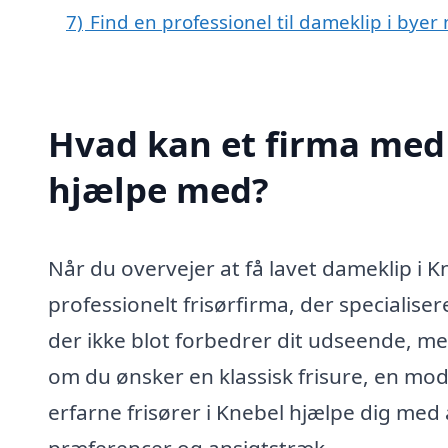
7)
Find en professionel til dameklip i bye
Hvad kan et firma med 
hjælpe med?
Når du overvejer at få lavet dameklip i 
professionelt frisørfirma, der specialiser
der ikke blot forbedrer dit udseende, me
om du ønsker en klassisk frisure, en mode
erfarne frisører i Knebel hjælpe dig med a
præferencer og ansigtstræk.