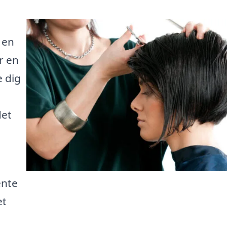
 en
r en
e dig
det
ente
et
u