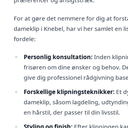
For at gøre det nemmere for dig at forstå
dameklip i Knebel, har vi her samlet en l
fordele:
Personlig konsultation:
Inden klipni
frisøren om dine ønsker og behov. Det
give dig professionel rådgivning bas
Forskellige klipningsteknikker:
Et dy
dameklip, såsom lagdeling, udtynding 
en hårstil, der passer til din livsstil.
Styling og finish:
Efter klipningen kan