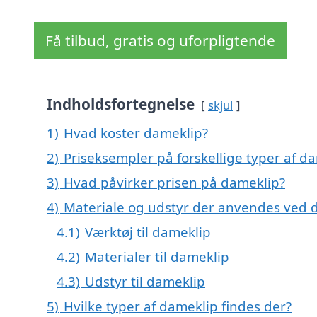
Få tilbud, gratis og uforpligtende
Indholdsfortegnelse
skjul
1)
Hvad koster dameklip?
2)
Priseksempler på forskellige typer af d
3)
Hvad påvirker prisen på dameklip?
4)
Materiale og udstyr der anvendes ved 
4.1)
Værktøj til dameklip
4.2)
Materialer til dameklip
4.3)
Udstyr til dameklip
5)
Hvilke typer af dameklip findes der?