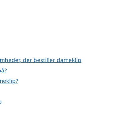
omheder, der bestiller dameklip
på?
meklip?
p