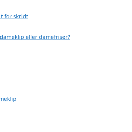
 for skridt
l dameklip eller damefrisør?
ameklip