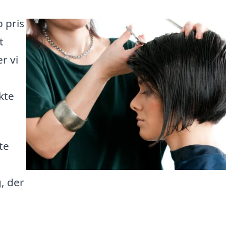
 pris
t
r vi
kte
te
, der