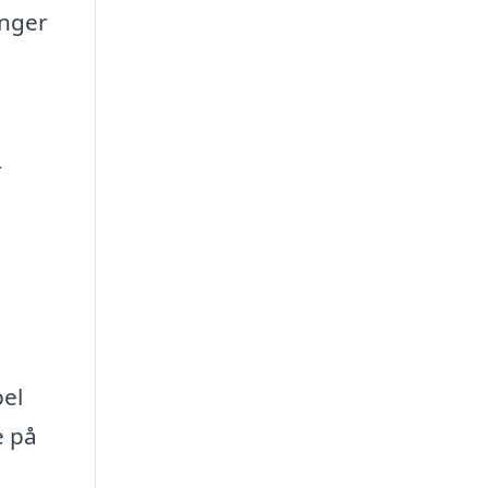
inger
r
e
pel
e på