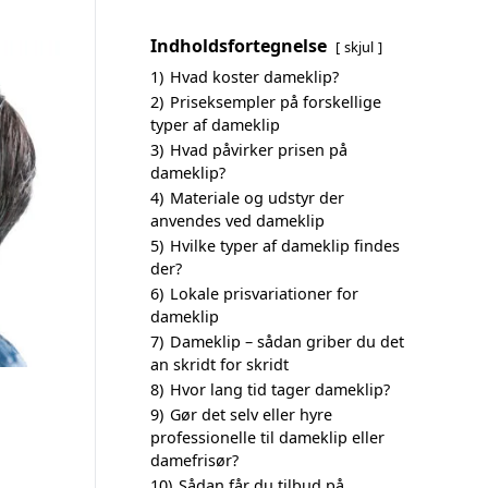
Indholdsfortegnelse
skjul
1)
Hvad koster dameklip?
2)
Priseksempler på forskellige
typer af dameklip
3)
Hvad påvirker prisen på
dameklip?
4)
Materiale og udstyr der
anvendes ved dameklip
5)
Hvilke typer af dameklip findes
der?
6)
Lokale prisvariationer for
dameklip
7)
Dameklip – sådan griber du det
an skridt for skridt
8)
Hvor lang tid tager dameklip?
9)
Gør det selv eller hyre
professionelle til dameklip eller
damefrisør?
10)
Sådan får du tilbud på