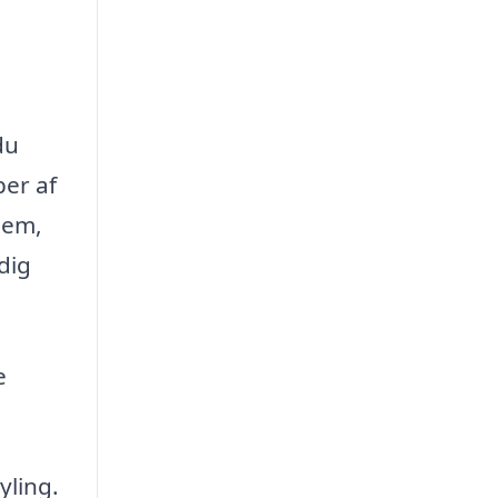
du
per af
lem,
dig
e
yling.