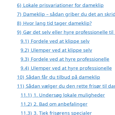
6)
Lokale prisvariationer for dameklip
7)
Dameklip – sådan griber du det an skridt
8)
Hvor lang tid tager dameklip?
9)
Gør det selv eller hyre professionelle ti
9.1)
Fordele ved at klippe selv
9.2)
Ulemper ved at klippe selv
9.3)
Fordele ved at hyre professionelle
9.4)
Ulemper ved at hyre professionelle
10)
Sådan får du tilbud på dameklip
11)
Sådan vælger du den rette frisør til d
11.1)
1. Undersøg lokale muligheder
11.2)
2. Bad om anbefalinger
11.3)
3. Tjek frisørens specialer