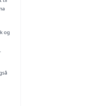
rma
æk og
r
også