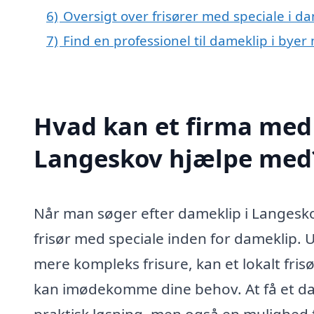
6)
Oversigt over frisører med speciale i 
7)
Find en professionel til dameklip i bye
Hvad kan et firma med 
Langeskov hjælpe med
Når man søger efter dameklip i Langeskov
frisør med speciale inden for dameklip. 
mere kompleks frisure, kan et lokalt fris
kan imødekomme dine behov. At få et dam
praktisk løsning, men også en mulighed f