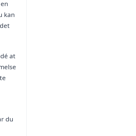
 en
du kan
 det
idé at
mmelse
te
år du