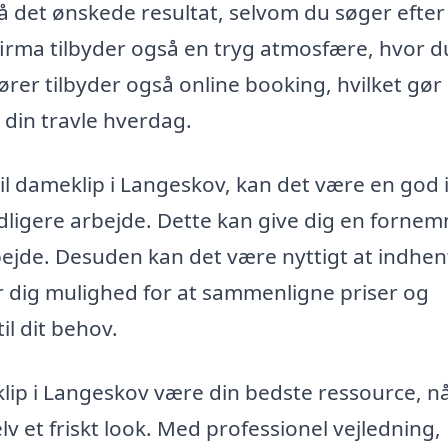
få det ønskede resultat, selvom du søger efter
ørfirma tilbyder også en tryg atmosfære, hvor 
rer tilbyder også online booking, hvilket gør
 din travle hverdag.
 til dameklip i Langeskov, kan det være en god 
ligere arbejde. Dette kan give dig en forne
arbejde. Desuden kan det være nyttigt at indhen
iver dig mulighed for at sammenligne priser og
il dit behov.
eklip i Langeskov være din bedste ressource, n
lv et friskt look. Med professionel vejledning,