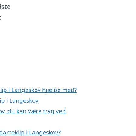
dste
t
lip i Langeskov hjælpe med?
ip i Langeskov
ov, du kan være tryg ved
 dameklip i Langeskov?