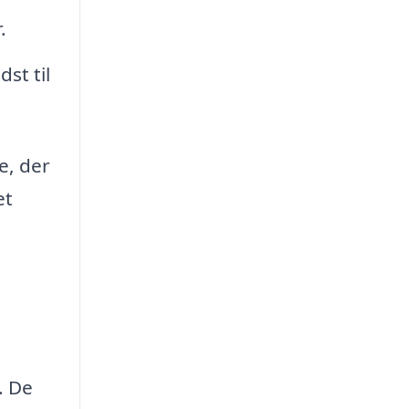
.
st til
e, der
et
. De