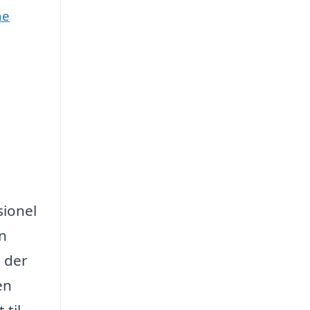
ne
sionel
en
, der
en
 til