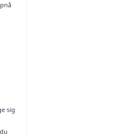
opnå
ge sig
 du