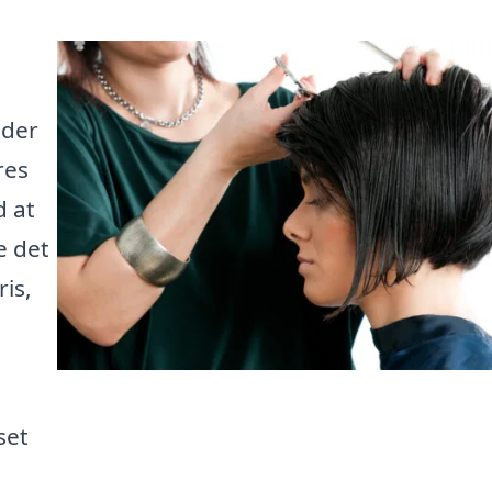
 der
res
d at
e det
ris,
set