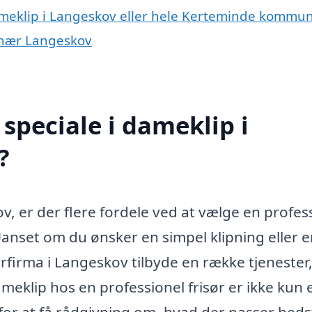
dameklip i Langeskov eller hele Kerteminde kommu
r nær Langeskov
speciale i dameklip i
?
, er der flere fordele ved at vælge en profes
Uanset om du ønsker en simpel klipning eller 
ørfirma i Langeskov tilbyde en række tjenester
eklip hos en professionel frisør er ikke kun 
or at få rådgivning om, hvad der passer bedst