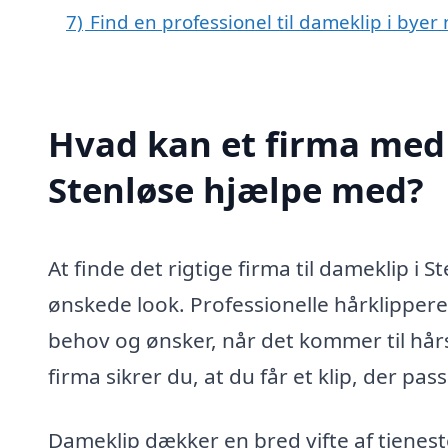
7)
Find en professionel til dameklip i byer
Hvad kan et firma med 
Stenløse hjælpe med?
At finde det rigtige firma til dameklip i 
ønskede look. Professionelle hårklippere
behov og ønsker, når det kommer til hårst
firma sikrer du, at du får et klip, der passe
Dameklip dækker en bred vifte af tjeneste