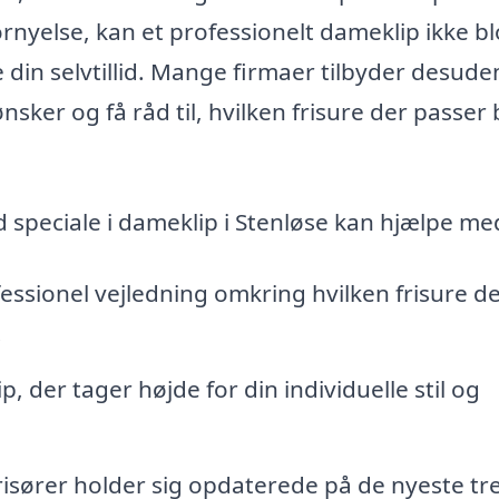
ornyelse, kan et professionelt dameklip ikke bl
din selvtillid. Mange firmaer tilbyder desude
nsker og få råd til, hvilken frisure der passer
d speciale i dameklip i Stenløse kan hjælpe me
essionel vejledning omkring hvilken frisure d
.
 der tager højde for din individuelle stil og
risører holder sig opdaterede på de nyeste tr