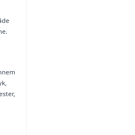
måde
ne.
ennem
yk,
ester,