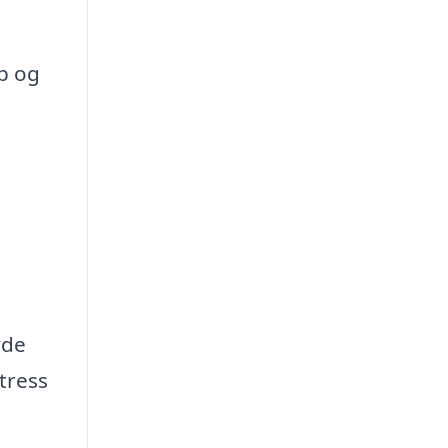
ip og
yde
tress