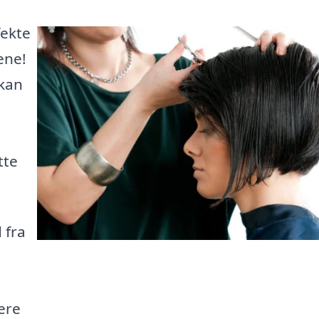
fekte
ene!
 kan
tte
 fra
ere