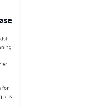
øse
ndst
ipning
r er
n for
g pris