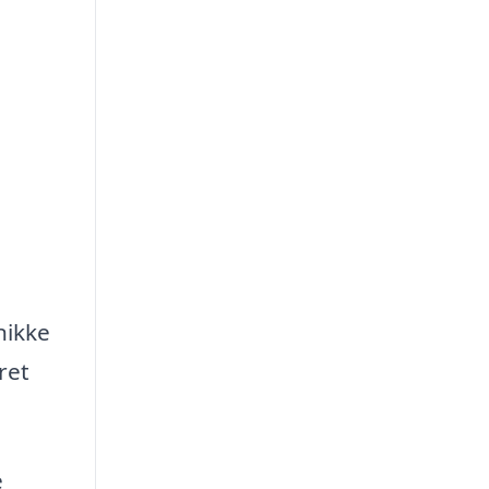
nikke
ret
e