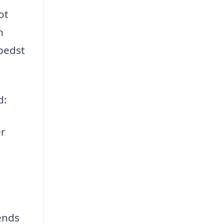
ot
n
 bedst
d:
er
ends