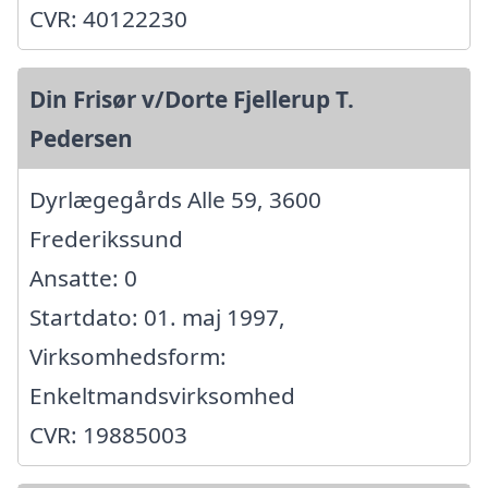
CVR: 40122230
Din Frisør v/Dorte Fjellerup T.
Pedersen
Dyrlægegårds Alle 59, 3600
Frederikssund
Ansatte: 0
Startdato: 01. maj 1997,
Virksomhedsform:
Enkeltmandsvirksomhed
CVR: 19885003