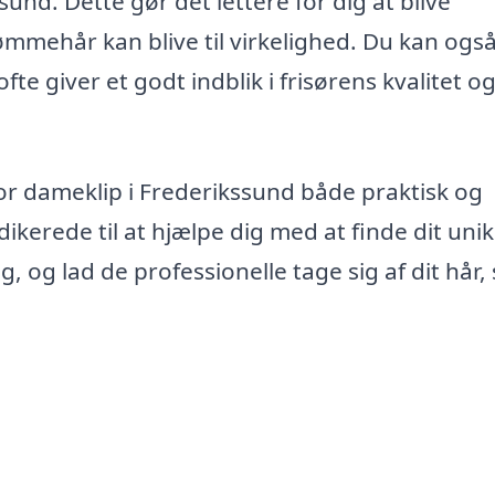
ssund. Dette gør det lettere for dig at blive
rømmehår kan blive til virkelighed. Du kan ogs
fte giver et godt indblik i frisørens kvalitet o
or dameklip i Frederikssund både praktisk og
ikerede til at hjælpe dig med at finde dit uni
g, og lad de professionelle tage sig af dit hår,