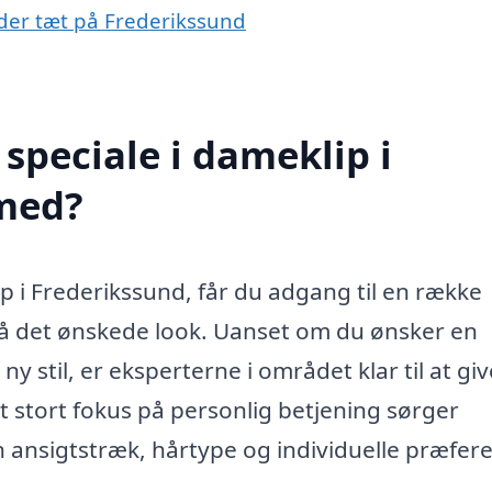
åder tæt på Frederikssund
speciale i dameklip i
med?
p i Frederikssund, får du adgang til en række
nå det ønskede look. Uanset om du ønsker en
 ny stil, er eksperterne i området klar til at giv
 stort fokus på personlig betjening sørger
din ansigtstræk, hårtype og individuelle præfer