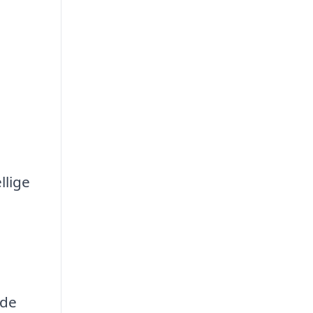
n
llige
æde