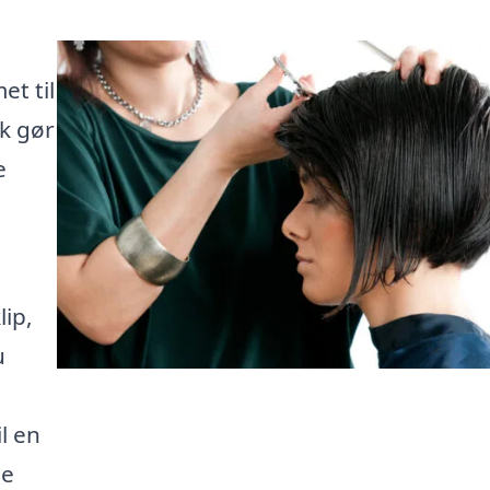
t til
dk gør
e
lip,
u
l en
de