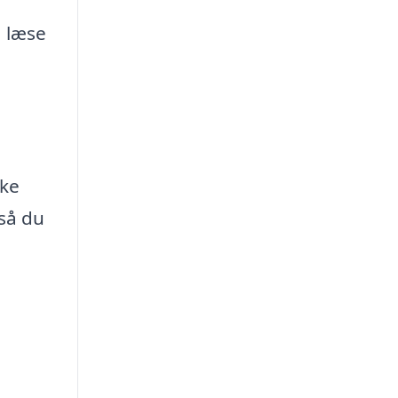
å læse
g
kke
 så du