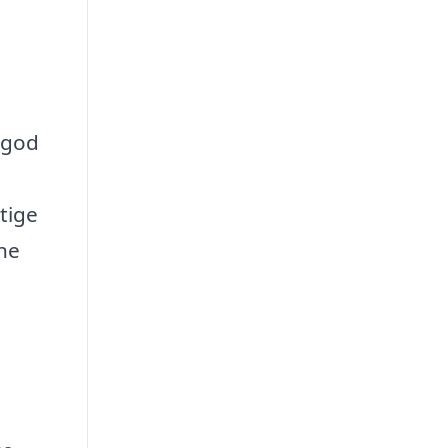
n god
tige
gne