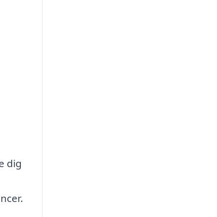
e dig
encer.