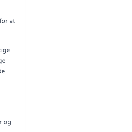
or at
tige
ge
De
,
r og