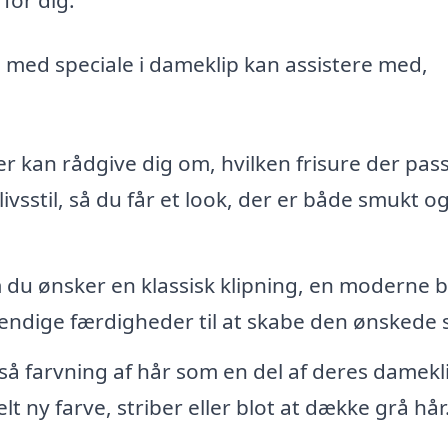
 med speciale i dameklip kan assistere med,
er kan rådgive dig om, hvilken frisure der pas
livsstil, så du får et look, der er både smukt o
du ønsker en klassisk klipning, en moderne 
vendige færdigheder til at skabe den ønskede st
å farvning af hår som en del af deres damekl
t ny farve, striber eller blot at dække grå hår