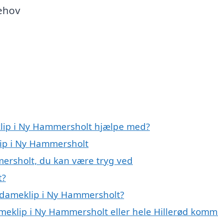
behov
klip i Ny Hammersholt hjælpe med?
lip i Ny Hammersholt
ersholt, du kan være tryg ved
t?
 dameklip i Ny Hammersholt?
dameklip i Ny Hammersholt eller hele Hillerød kom