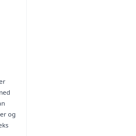
er
 med
an
ker og
eks