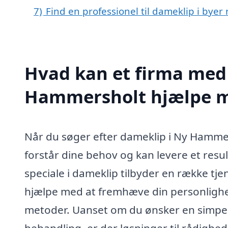
7)
Find en professionel til dameklip i by
Hvad kan et firma med 
Hammersholt hjælpe 
Når du søger efter dameklip i Ny Hammersh
forstår dine behov og kan levere et result
speciale i dameklip tilbyder en række tjen
hjælpe med at fremhæve din personlighed
metoder. Uanset om du ønsker en simpel 
behandling, er der løsninger til rådighed 