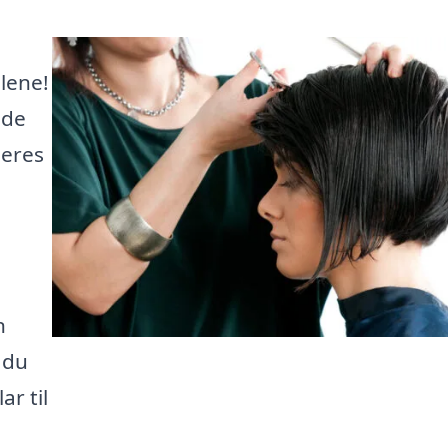
lene!
 de
deres
n
å du
ar til