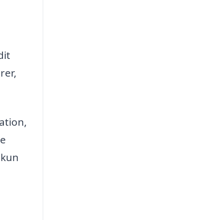
dit
rer,
ation,
ge
 kun