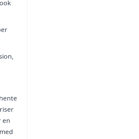
look
per
sion,
dhente
riser
r en
g med