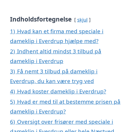
Indholdsfortegnelse
skjul
1)
Hvad kan et firma med speciale i
dameklip i Everdrup hjælpe med?
2)
Indhent altid mindst 3 tilbud på
dameklip i Everdrup
3)
Få nemt 3 tilbud på dameklip i
Everdrup, du kan være tryg ved
4)
Hvad koster dameklip i Everdrup?
5)
Hvad er med til at bestemme prisen på
dameklip i Everdrup?
6)
Oversigt over frisører med speciale i
dameklip i Everdrup eller hele Næstved