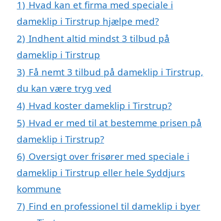
1)
Hvad kan et firma med speciale i
dameklip i Tirstrup hjælpe med?
2)
Indhent altid mindst 3 tilbud på
dameklip i Tirstrup
3)
Få nemt 3 tilbud på dameklip i Tirstrup,
du kan være tryg ved
4)
Hvad koster dameklip i Tirstrup?
5)
Hvad er med til at bestemme prisen på
dameklip i Tirstrup?
6)
Oversigt over frisører med speciale i
dameklip i Tirstrup eller hele Syddjurs
kommune
7)
Find en professionel til dameklip i byer