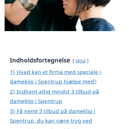
Indholdsfortegnelse
skjul
1)
Hvad kan et firma med speciale i
dameklip i Spentrup hjælpe med?
2)
Indhent altid mindst 3 tilbud på
dameklip i Spentrup
3)
Få nemt 3 tilbud på dameklip i
Spentrup, du kan være tryg ved