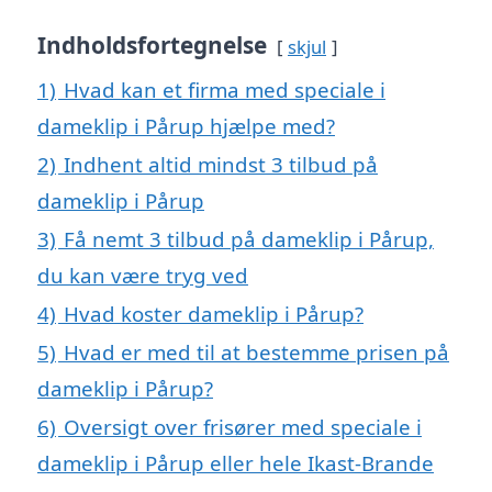
Indholdsfortegnelse
skjul
1)
Hvad kan et firma med speciale i
dameklip i Pårup hjælpe med?
2)
Indhent altid mindst 3 tilbud på
dameklip i Pårup
3)
Få nemt 3 tilbud på dameklip i Pårup,
du kan være tryg ved
4)
Hvad koster dameklip i Pårup?
5)
Hvad er med til at bestemme prisen på
dameklip i Pårup?
6)
Oversigt over frisører med speciale i
dameklip i Pårup eller hele Ikast-Brande