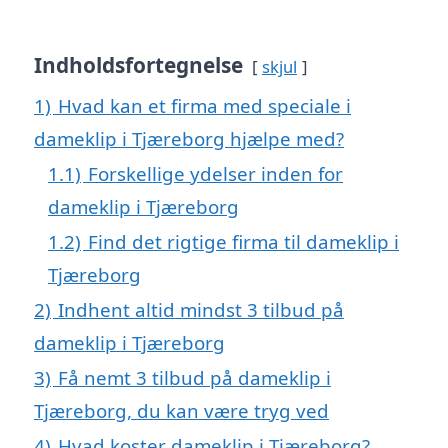
Indholdsfortegnelse
skjul
1)
Hvad kan et firma med speciale i
dameklip i Tjæreborg hjælpe med?
1.1)
Forskellige ydelser inden for
dameklip i Tjæreborg
1.2)
Find det rigtige firma til dameklip i
Tjæreborg
2)
Indhent altid mindst 3 tilbud på
dameklip i Tjæreborg
3)
Få nemt 3 tilbud på dameklip i
Tjæreborg, du kan være tryg ved
4)
Hvad koster dameklip i Tjæreborg?