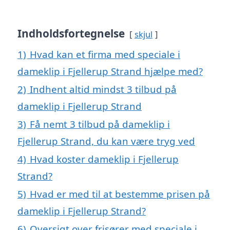
Indholdsfortegnelse
skjul
1)
Hvad kan et firma med speciale i
dameklip i Fjellerup Strand hjælpe med?
2)
Indhent altid mindst 3 tilbud på
dameklip i Fjellerup Strand
3)
Få nemt 3 tilbud på dameklip i
Fjellerup Strand, du kan være tryg ved
4)
Hvad koster dameklip i Fjellerup
Strand?
5)
Hvad er med til at bestemme prisen på
dameklip i Fjellerup Strand?
6)
Oversigt over frisører med speciale i