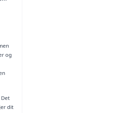
 men
er og
 en
. Det
er dit