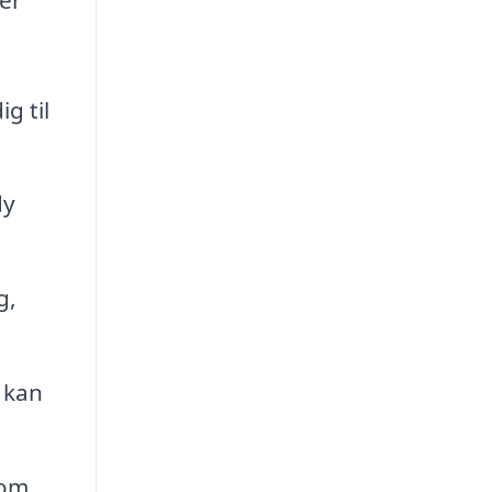
g til
dy
g,
 kan
som