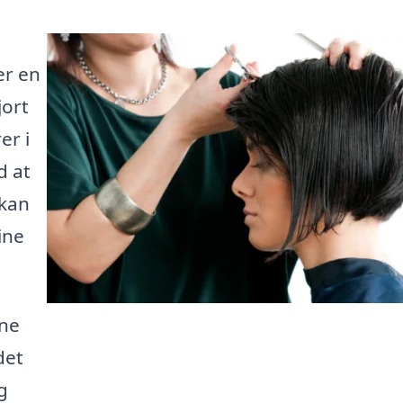
er en
jort
er i
d at
 kan
ine
gne
det
g