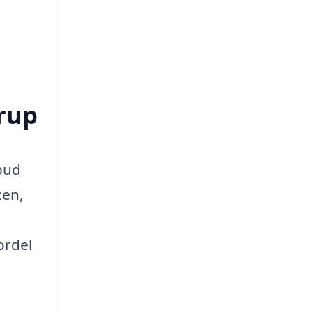
trup
lbud
cen,
ordel