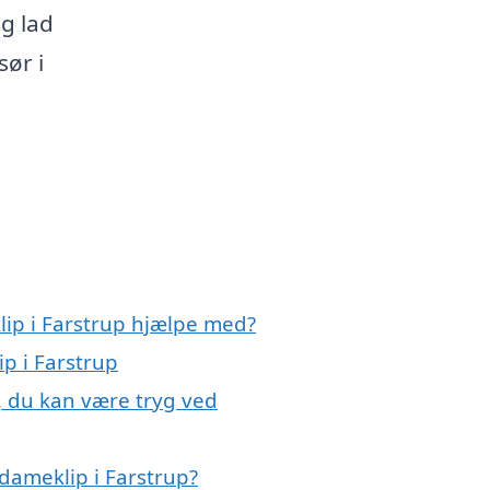
og lad
sør i
lip i Farstrup hjælpe med?
ip i Farstrup
, du kan være tryg ved
dameklip i Farstrup?