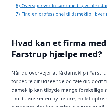
6)
Oversigt over frisører med speciale i d
7)
Find en professionel til dameklip i byer
Hvad kan et firma med 
Farstrup hjælpe med?
Når du overvejer at få dameklip i Farstr
forbedre dit udseende og føle dig godt ti
dameklip kan tilbyde mange forskellige s
om du ønsker en ny frisure, en let opfri
eksperter, der kan hjælpe dig med at nå d