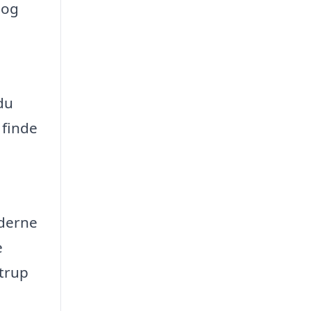
 og
du
 finde
ederne
e
strup