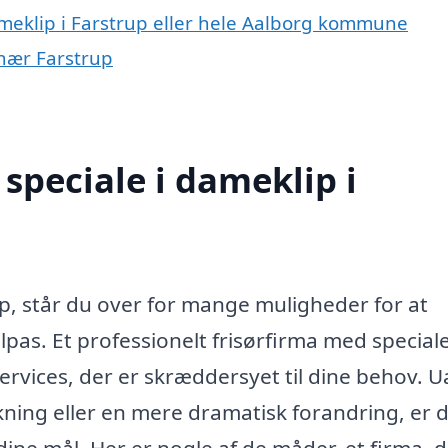
ameklip i Farstrup eller hele Aalborg kommune
 nær Farstrup
speciale i dameklip i
up, står du over for mange muligheder for at
lpas. Et professionelt frisørfirma med speciale
ervices, der er skræddersyet til dine behov. 
skning eller en mere dramatisk forandring, er 
ine mål. Her er nogle af de måder, et firma, 