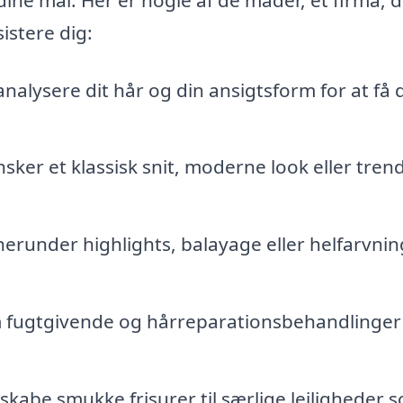
istere dig:
analysere dit hår og din ansigtsform for at få di
ker et klassisk snit, moderne look eller tren
erunder highlights, balayage eller helfarvnin
fugtgivende og hårreparationsbehandlinger
kabe smukke frisurer til særlige lejligheder 