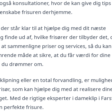
gså konsultationer, hvor de kan give dig tips
an genskabe frisuren derhjemme.
der står klar til at hjælpe dig med dit næste
finde ud af, hvilke frisører der tilbyder det, 
r at sammenligne priser og services, så du kan
mrende måde at sikre, at du får værdi for dine
r, du drømmer om.
klipning eller en total forvandling, er muligh
frisør, som kan hjælpe dig med at realisere din
t. Med de rigtige eksperter i dameklip i Far
en perfekte frisure.