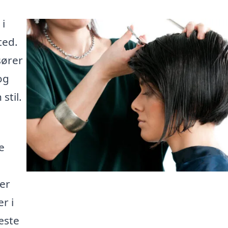
 i
ted.
sører
og
stil.
e
her
r i
æste