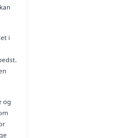
 kan
et i
bedst.
 en
e og
som
or
ige