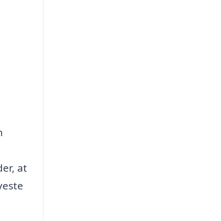
n
er, at
yeste