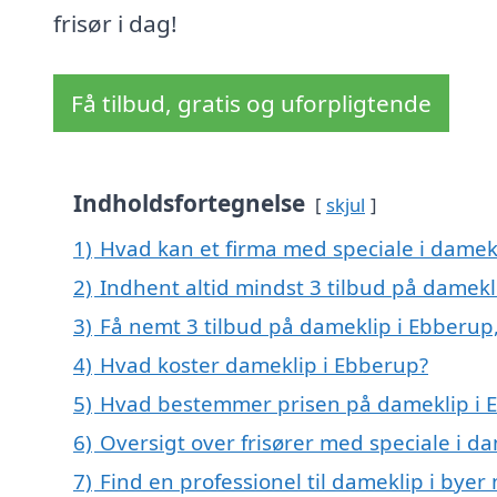
frisør i dag!
Få tilbud, gratis og uforpligtende
Indholdsfortegnelse
skjul
1)
Hvad kan et firma med speciale i damek
2)
Indhent altid mindst 3 tilbud på damekl
3)
Få nemt 3 tilbud på dameklip i Ebberup
4)
Hvad koster dameklip i Ebberup?
5)
Hvad bestemmer prisen på dameklip i 
6)
Oversigt over frisører med speciale i 
7)
Find en professionel til dameklip i bye