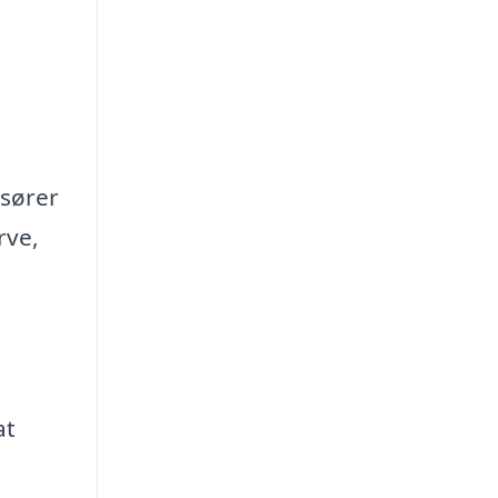
isører
rve,
at