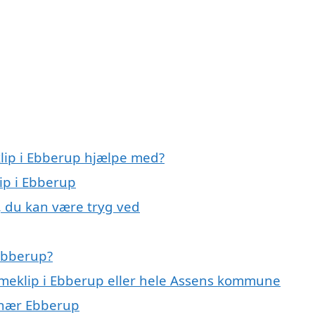
lip i Ebberup hjælpe med?
ip i Ebberup
, du kan være tryg ved
Ebberup?
dameklip i Ebberup eller hele Assens kommune
r nær Ebberup