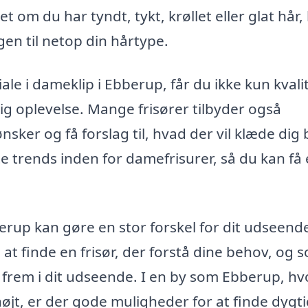
t om du har tyndt, tykt, krøllet eller glat hår,
ngen til netop din hårtype.
ale i dameklip i Ebberup, får du ikke kun kvalit
g oplevelse. Mange frisører tilbyder også
sker og få forslag til, hvad der vil klæde dig 
 trends inden for damefrisurer, så du kan få
bberup kan gøre en stor forskel for dit udseend
d i at finde en frisør, der forstå dine behov, og 
 frem i dit udseende. I en by som Ebberup, hv
højt, er der gode muligheder for at finde dygt