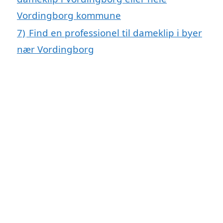
Vordingborg kommune
7)
Find en professionel til dameklip i byer
nær Vordingborg