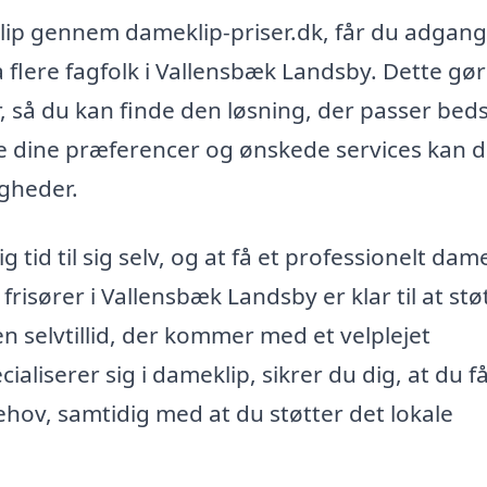
klip gennem dameklip-priser.dk, får du adgang 
 flere fagfolk i Vallensbæk Landsby. Dette gør
 så du kan finde den løsning, der passer bedst
te dine præferencer og ønskede services kan 
igheder.
 tid til sig selv, og at få et professionelt dam
frisører i Vallensbæk Landsby er klar til at stø
den selvtillid, der kommer med et velplejet
aliserer sig i dameklip, sikrer du dig, at du f
ehov, samtidig med at du støtter det lokale