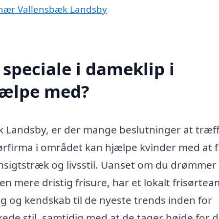
r nær Vallensbæk Landsby
speciale i dameklip i
jælpe med?
k Landsby, er der mange beslutninger at træf
isørfirma i området kan hjælpe kvinder med at 
e ansigtstræk og livsstil. Uanset om du drømme
n mere dristig frisure, har et lokalt frisørtea
ing og kendskab til de nyeste trends inden for
ede stil, samtidig med at de tager højde for d