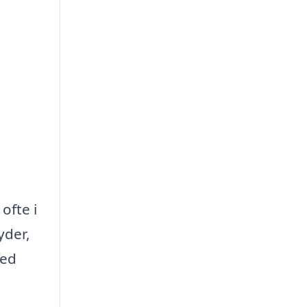
ofte i
yder,
med