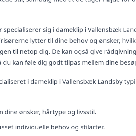
r specialiserer sig i dameklip i Vallensbæk Lan
risørerne lytter til dine behov og ønsker, hvil
ngen til netop dig. De kan også give rådgivnin
å du kan føle dig godt tilpas mellem dine besø
ecialiseret i dameklip i Vallensbæk Landsby typi
dine ønsker, hårtype og livsstil.
sset individuelle behov og stilarter.