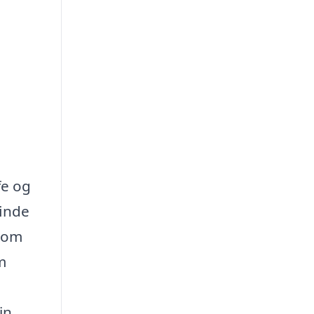
fe og
finde
r om
m
in