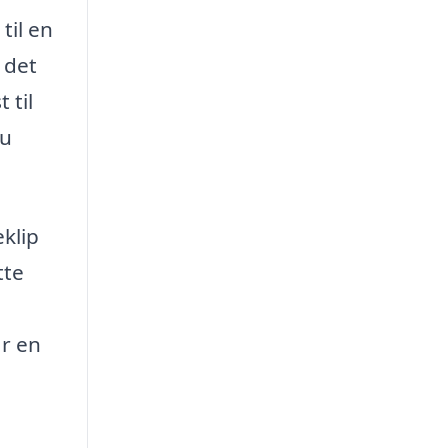
til en
 det
 til
du
eklip
tte
år en