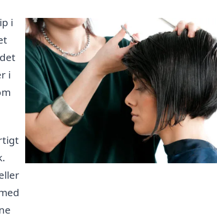
p i
et
 det
r i
som
rtigt
k.
eller
 med
ine