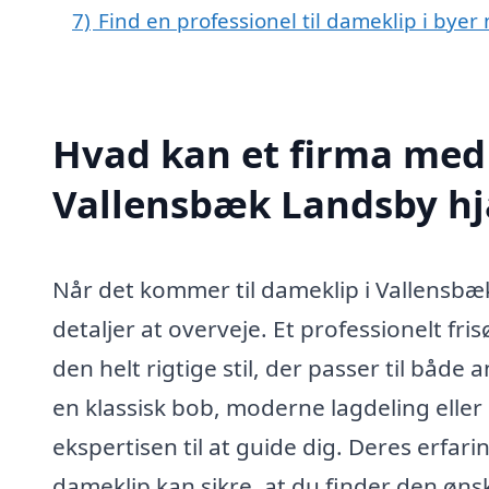
7)
Find en professionel til dameklip i bye
Hvad kan et firma med 
Vallensbæk Landsby h
Når det kommer til dameklip i Vallensbæ
detaljer at overveje. Et professionelt fr
den helt rigtige stil, der passer til båd
en klassisk bob, moderne lagdeling eller e
ekspertisen til at guide dig. Deres erfar
dameklip kan sikre, at du finder den ønsk