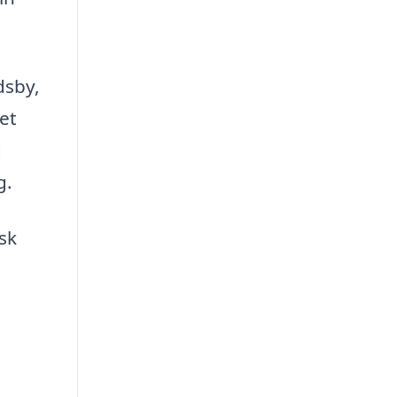
dsby,
ket
g
g.
sk