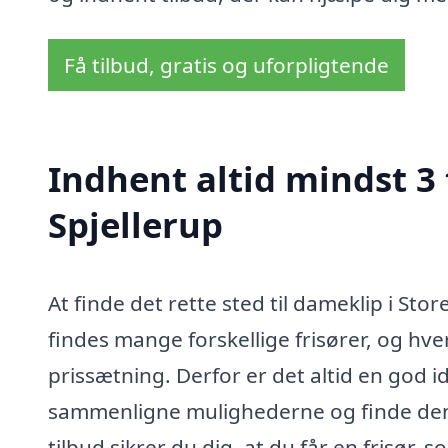
Få tilbud, gratis og uforpligtende
Indhent altid mindst 3 
Spjellerup
At finde det rette sted til dameklip i S
findes mange forskellige frisører, og hver 
prissætning. Derfor er det altid en god i
sammenligne mulighederne og finde den b
tilbud sikrer du dig, at du får en frisør