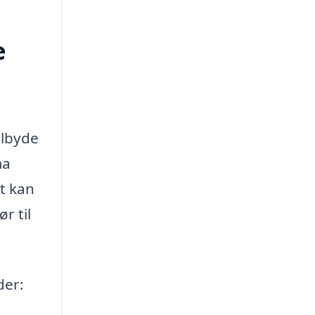
e
ilbyde
ma
et kan
r til
der: