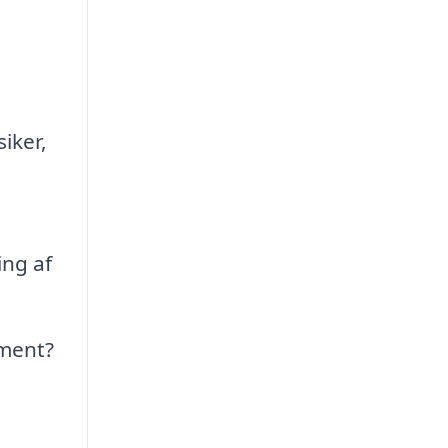
iker,
ing af
ement?