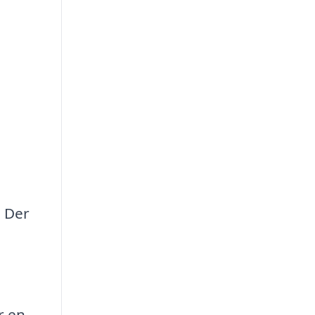
. Der
r en