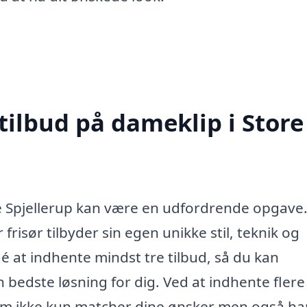
tilbud på dameklip i Store
tore Spjellerup kan være en udfordrende opgave
frisør tilbyder sin egen unikke stil, teknik og
dé at indhente mindst tre tilbud, så du kan
edste løsning for dig. Ved at indhente flere
, som ikke kun matcher dine ønsker men også ha