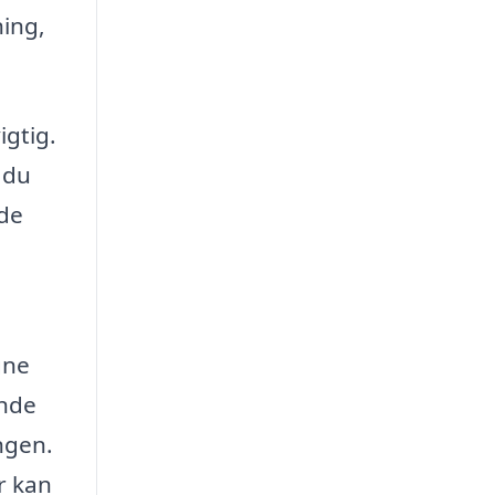
ning,
igtig.
 du
nde
gne
inde
ingen.
r kan