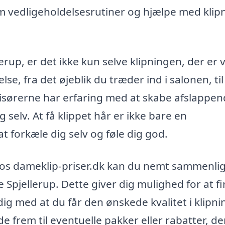
om vedligeholdelsesrutiner og hjælpe med klip
erup, er det ikke kun selve klipningen, der er v
, fra det øjeblik du træder ind i salonen, til
Frisørerne har erfaring med at skabe afslappe
 selv. At få klippet hår er ikke bare en
 forkæle dig selv og føle dig god.
 Hos dameklip-priser.dk kan du nemt sammenli
ore Spjellerup. Dette giver dig mulighed for at f
idig med at du får den ønskede kvalitet i klipn
e frem til eventuelle pakker eller rabatter, de