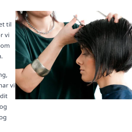
 til
r vi
 som
.
ng,
har vi
dit
 og
 og