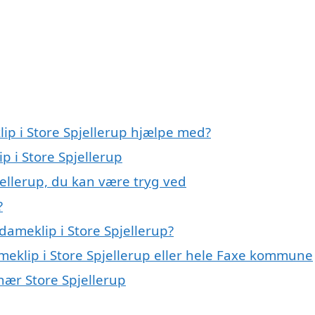
ip i Store Spjellerup hjælpe med?
p i Store Spjellerup
jellerup, du kan være tryg ved
?
ameklip i Store Spjellerup?
ameklip i Store Spjellerup eller hele Faxe kommune
 nær Store Spjellerup