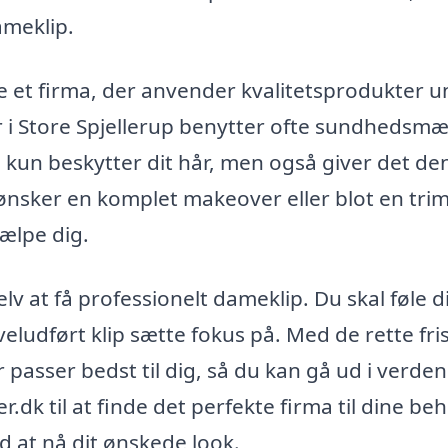
ameklip.
e et firma, der anvender kvalitetsprodukter 
r i Store Spjellerup benytter ofte sundhedsmæ
e kun beskytter dit hår, men også giver det de
 ønsker en komplet makeover eller blot en tri
jælpe dig.
elv at få professionelt dameklip. Du skal føle d
veludført klip sætte fokus på. Med de rette fris
er passer bedst til dig, så du kan gå ud i verd
r.dk til at finde det perfekte firma til dine be
d at nå dit ønskede look.