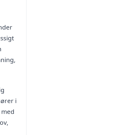
under
ssigt
n
mning,
ig
ører i
en med
hov,