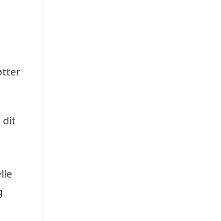
øtter
 dit
lle
g