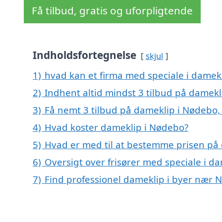
Få tilbud, gratis og uforpligtende
Indholdsfortegnelse
skjul
1)
hvad kan et firma med speciale i damek
2)
Indhent altid mindst 3 tilbud på damek
3)
Få nemt 3 tilbud på dameklip i Nødebo,
4)
Hvad koster dameklip i Nødebo?
5)
Hvad er med til at bestemme prisen på
6)
Oversigt over frisører med speciale i d
7)
Find professionel dameklip i byer nær