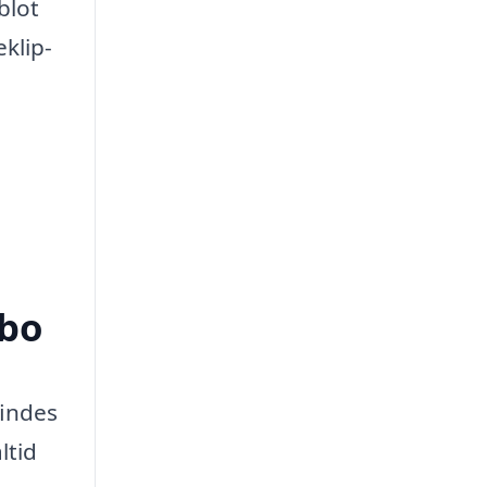
blot
eklip-
ebo
findes
ltid