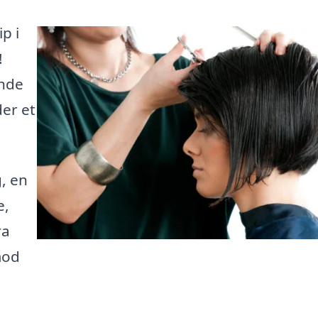
p i
!
inde
der et
, en
e,
ra
mod