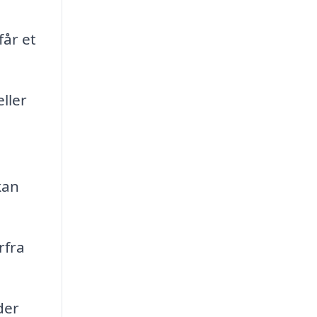
får et
ller
kan
rfra
der