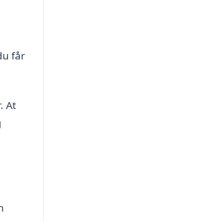
du får
. At
g
n