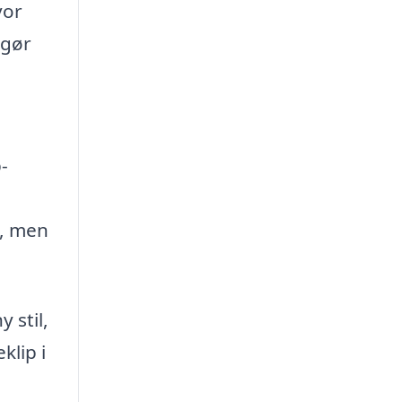
vor
 gør
-
d, men
 stil,
klip i