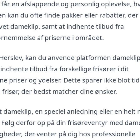
du får en afslappende og personlig oplevelse, h
en kan du ofte finde pakker eller rabatter, der
vet dameklip, samt at indhente tilbud fra
fornemmelse af priserne i området.
 i Herslev, kan du anvende platformen dameklip
ndhente tilbud fra forskellige frisører i dit
 priser og ydelser. Dette sparer ikke blot ti
 frisør, der bedst matcher dine ønsker.
dameklip, en speciel anledning eller en helt ny
. Følg derfor op på din frisøreventyr med dame
igheder, der venter på dig hos professionelle