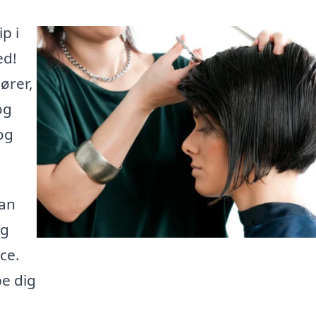
p i
ed!
ører,
og
og
kan
og
ce.
pe dig