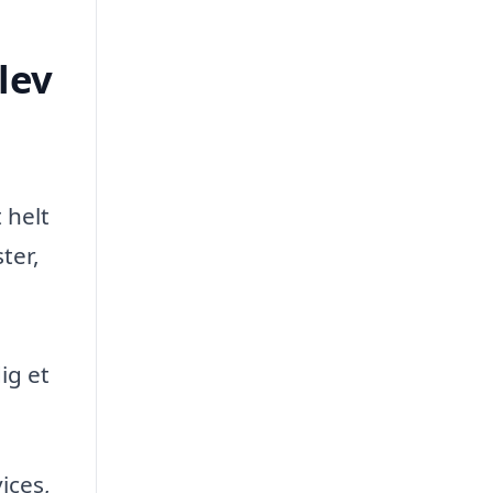
lev
 helt
ter,
ig et
ices,