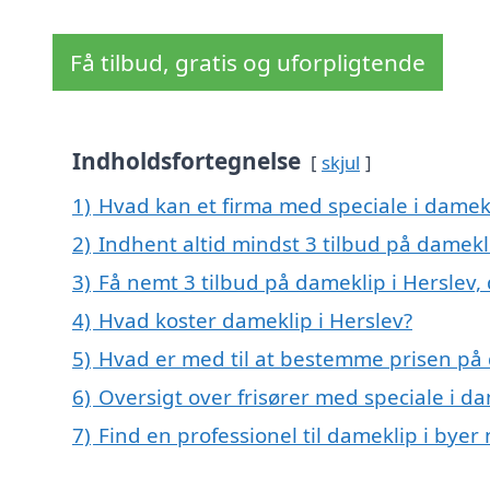
Få tilbud, gratis og uforpligtende
Indholdsfortegnelse
skjul
1)
Hvad kan et firma med speciale i damek
2)
Indhent altid mindst 3 tilbud på damekl
3)
Få nemt 3 tilbud på dameklip i Herslev,
4)
Hvad koster dameklip i Herslev?
5)
Hvad er med til at bestemme prisen på 
6)
Oversigt over frisører med speciale i d
7)
Find en professionel til dameklip i byer