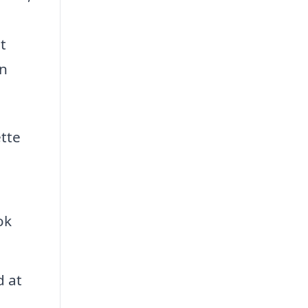
t
en
ette
ok
d at