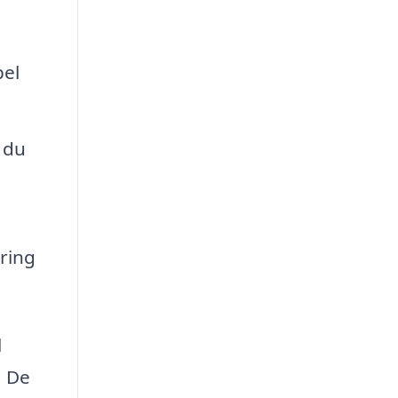
pel
 du
ring
l
. De