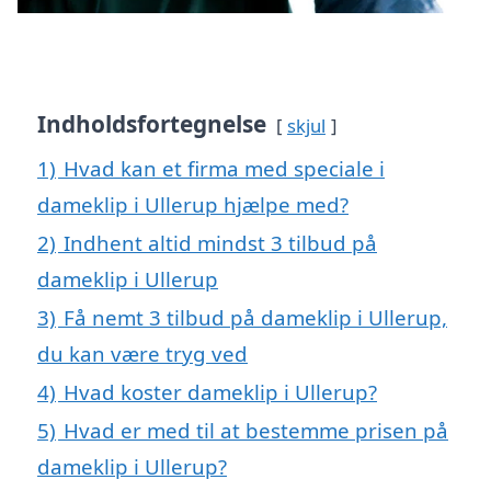
Indholdsfortegnelse
skjul
1)
Hvad kan et firma med speciale i
dameklip i Ullerup hjælpe med?
2)
Indhent altid mindst 3 tilbud på
dameklip i Ullerup
3)
Få nemt 3 tilbud på dameklip i Ullerup,
du kan være tryg ved
4)
Hvad koster dameklip i Ullerup?
5)
Hvad er med til at bestemme prisen på
dameklip i Ullerup?