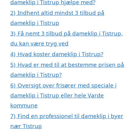
dameklip i Tistrup hjælpe med?
2)
Indhent altid mindst 3 tilbud på
dameklip i Tistrup
3)
Få nemt 3 tilbud på dameklip i Tistrup,
du kan være tryg ved
4)
Hvad koster dameklip i Tistrup?
5)
Hvad er med til at bestemme prisen på
dameklip i Tistrup?
6)
Oversigt over frisører med speciale i
dameklip i Tistrup eller hele Varde
kommune
7)
Find en professionel til dameklip i byer
nær Tistrup