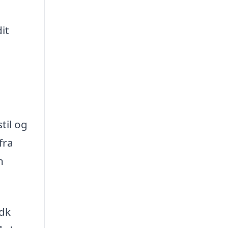
it
til og
fra
n
.dk