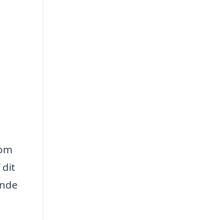
 om
 dit
inde