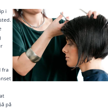
p i
sted.
e
g
er
 fra
anset
at
Gå på