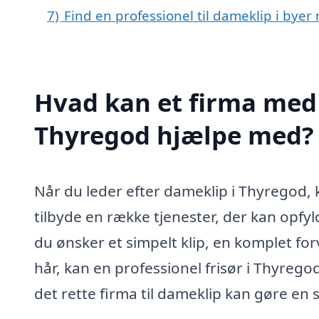
7)
Find en professionel til dameklip i bye
Hvad kan et firma med 
Thyregod hjælpe med?
Når du leder efter dameklip i Thyregod, k
tilbyde en række tjenester, der kan opfy
du ønsker et simpelt klip, en komplet forv
hår, kan en professionel frisør i Thyregod
det rette firma til dameklip kan gøre en s