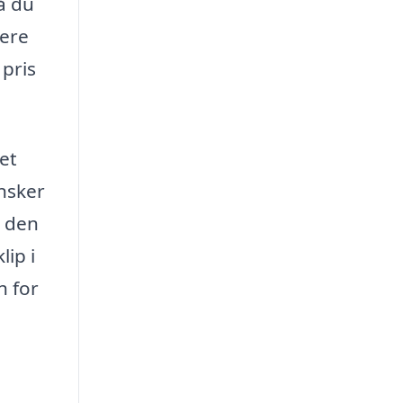
å du
lere
 pris
ket
ønsker
r den
ip i
h for