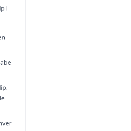
p i
en
kabe
ip.
de
nhver