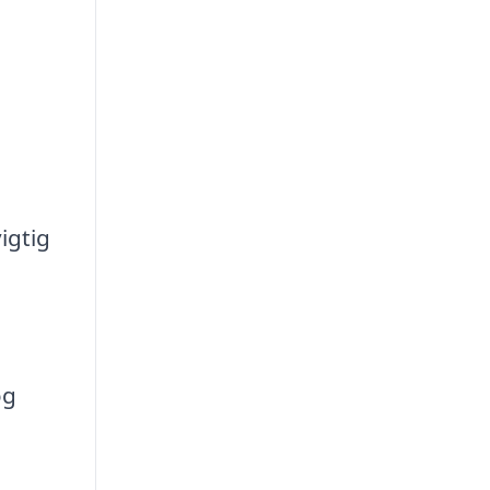
igtig
og