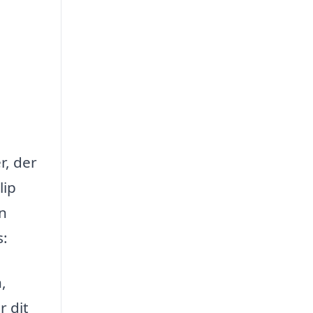
r, der
lip
en
s:
,
r dit