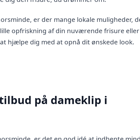
Thorsminde, er der mange lokale muligheder, d
lle opfriskning af din nuværende frisure eller
til at hjælpe dig med at opnå dit ønskede look.
tilbud på dameklip i
Thorsminde, er det en god idé at indhente mind