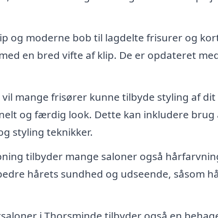
p og moderne bob til lagdelte frisurer og kort
med en bred vifte af klip. De er opdateret me
vil mange frisører kunne tilbyde styling af dit 
nelt og færdig look. Dette kan inkludere brug 
g styling teknikker.
pning tilbyder mange saloner også hårfarvnin
orbedre hårets sundhed og udseende, såsom hå
saloner i Thorsminde tilbyder også en behage