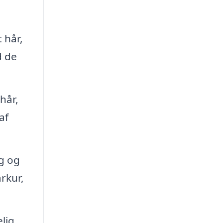
 hår,
d de
hår,
af
g og
rkur,
lig