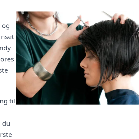
, og
anset
endy
vores
ste
g til
å du
ørste