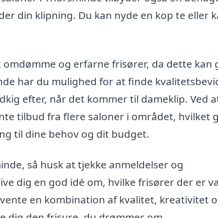
r din klipning. Du kan nyde en kop te eller k
dt omdømme og erfarne frisører, da dette kan 
inde har du mulighed for at finde kvalitetsbevi
udkig efter, når det kommer til dameklip. Ved a
e tilbud fra flere saloner i området, hvilket 
g til dine behov og dit budget.
inde, så husk at tjekke anmeldelser og
ive dig en god idé om, hvilke frisører der er 
vente en kombination af kvalitet, kreativitet 
give dig den frisure, du drømmer om.