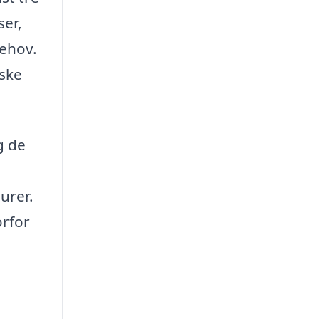
ser,
behov.
åske
g de
urer.
orfor