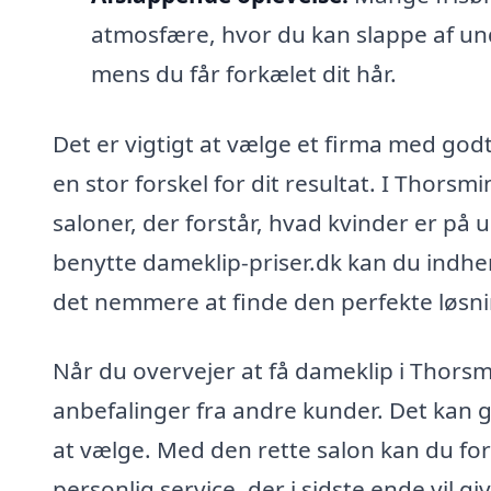
atmosfære, hvor du kan slappe af unde
mens du får forkælet dit hår.
Det er vigtigt at vælge et firma med go
en stor forskel for dit resultat. I Thorsm
saloner, der forstår, hvad kvinder er på 
benytte dameklip-priser.dk kan du indhent
det nemmere at finde den perfekte løsnin
Når du overvejer at få dameklip i Thorsm
anbefalinger fra andre kunder. Det kan g
at vælge. Med den rette salon kan du for
personlig service, der i sidste ende vil 