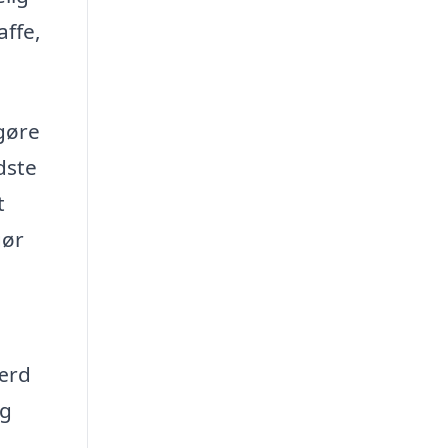
affe,
gøre
dste
t
gør
værd
og