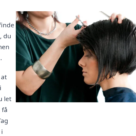
finde
, du
men
.
 at
i
 let
 få
Tag
i