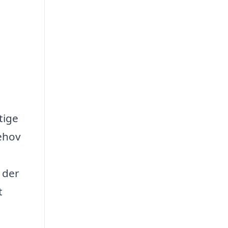
tige
behov
, der
t