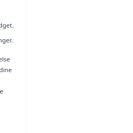
dget.
nger.
else
 dine
ne