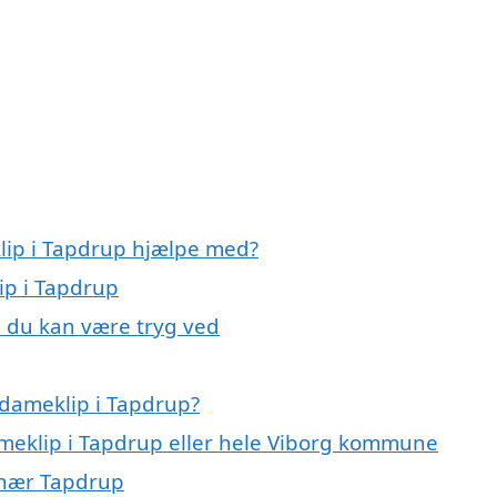
lip i Tapdrup hjælpe med?
ip i Tapdrup
, du kan være tryg ved
 dameklip i Tapdrup?
dameklip i Tapdrup eller hele Viborg kommune
r nær Tapdrup