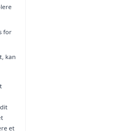
lere
 for
t, kan
t
dit
et
ere et