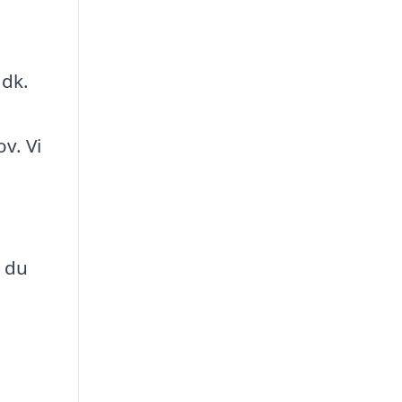
.dk.
v. Vi
t du