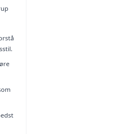
rup
orstå
stil.
føre
åsom
bedst