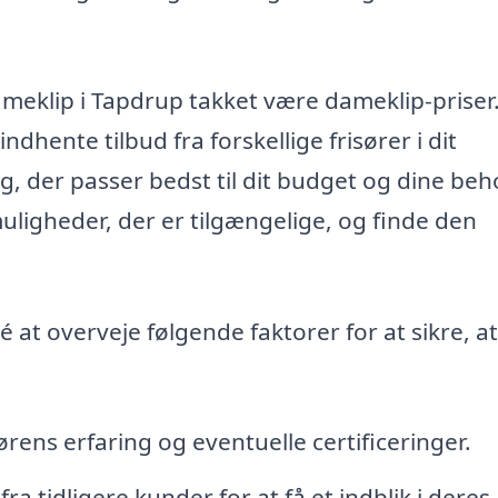
dameklip i Tapdrup takket være dameklip-priser
ndhente tilbud fra forskellige frisører i dit
, der passer bedst til dit budget og dine beho
uligheder, der er tilgængelige, og finde den
é at overveje følgende faktorer for at sikre, a
ørens erfaring og eventuelle certificeringer.
a tidligere kunder for at få et indblik i deres