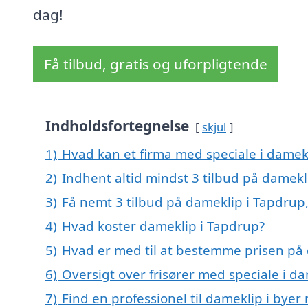
dag!
Få tilbud, gratis og uforpligtende
Indholdsfortegnelse
skjul
1)
Hvad kan et firma med speciale i damek
2)
Indhent altid mindst 3 tilbud på damekl
3)
Få nemt 3 tilbud på dameklip i Tapdrup
4)
Hvad koster dameklip i Tapdrup?
5)
Hvad er med til at bestemme prisen på
6)
Oversigt over frisører med speciale i 
7)
Find en professionel til dameklip i bye