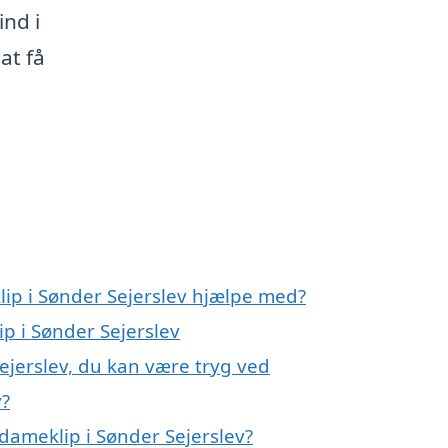
ind i
at få
lip i Sønder Sejerslev hjælpe med?
ip i Sønder Sejerslev
ejerslev, du kan være tryg ved
v?
dameklip i Sønder Sejerslev?