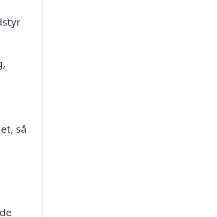
dstyr
g,
et, så
 de