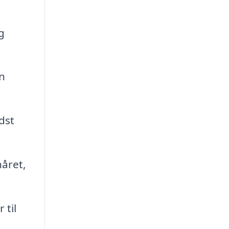
g
n
dst
håret,
 til