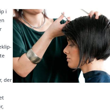
p i
en
r
eklip-
ste
r, der
et
r,