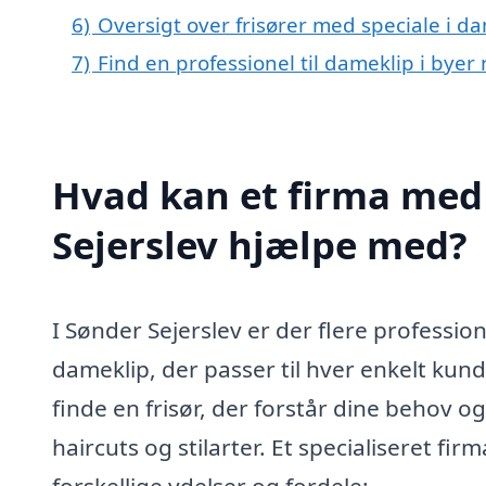
6)
Oversigt over frisører med speciale i d
7)
Find en professionel til dameklip i byer
Hvad kan et firma med 
Sejerslev hjælpe med?
I Sønder Sejerslev er der flere professio
dameklip, der passer til hver enkelt kund
finde en frisør, der forstår dine behov o
haircuts og stilarter. Et specialiseret f
forskellige ydelser og fordele: