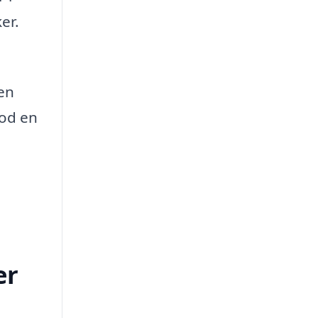
er.
den
mod en
er