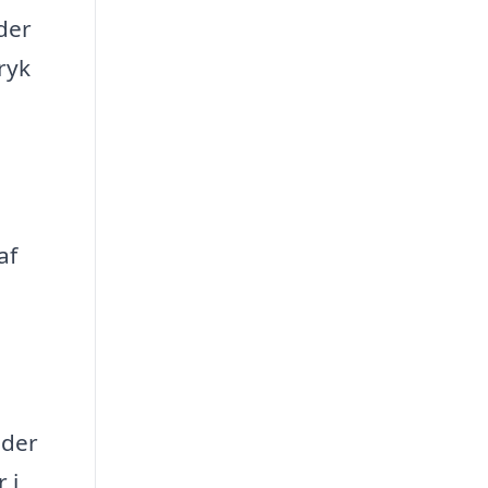
 der
ryk
af
 der
 i