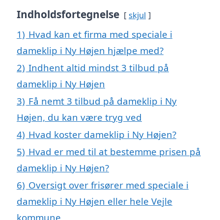
Indholdsfortegnelse
skjul
1)
Hvad kan et firma med speciale i
dameklip i Ny Højen hjælpe med?
2)
Indhent altid mindst 3 tilbud på
dameklip i Ny Højen
3)
Få nemt 3 tilbud på dameklip i Ny
Højen, du kan være tryg ved
4)
Hvad koster dameklip i Ny Højen?
5)
Hvad er med til at bestemme prisen på
dameklip i Ny Højen?
6)
Oversigt over frisører med speciale i
dameklip i Ny Højen eller hele Vejle
kommune