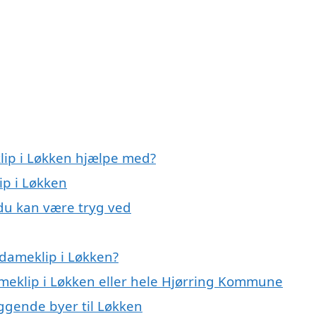
lip i Løkken hjælpe med?
ip i Løkken
 du kan være tryg ved
dameklip i Løkken?
ameklip i Løkken eller hele Hjørring Kommune
iggende byer til Løkken