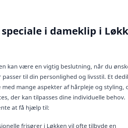
speciale i dameklip i Løk
kken kan være en vigtig beslutning, når du ønsk
er passer til din personlighed og livsstil. Et ded
e med mange aspekter af hårpleje og styling, 
ces, der kan tilpasses dine individuelle behov.
te at få hjælp til:
onelle frisører i Løkken vil ofte tilbyde en