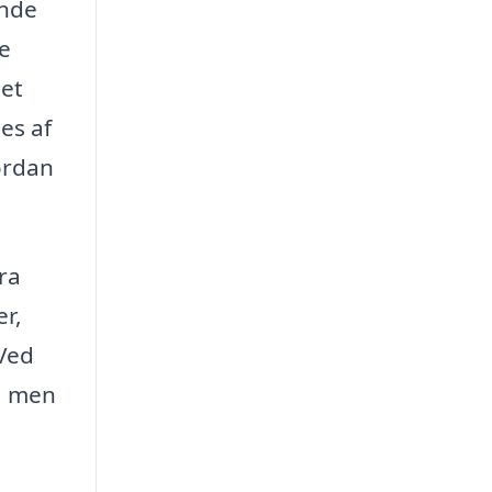
ende
ne
Det
es af
vordan
fra
er,
 Ved
s, men