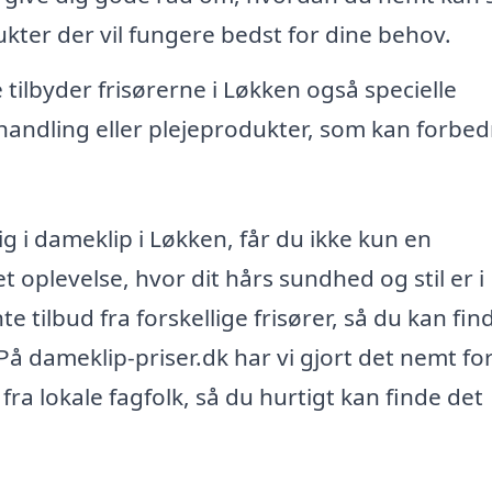
kter der vil fungere bedst for dine behov.
e tilbyder frisørerne i Løkken også specielle
andling eller plejeprodukter, som kan forbedr
ig i dameklip i Løkken, får du ikke kun en
 oplevelse, hvor dit hårs sundhed og stil er i
 tilbud fra forskellige frisører, så du kan fin
 På dameklip-priser.dk har vi gjort det nemt for
ra lokale fagfolk, så du hurtigt kan finde det