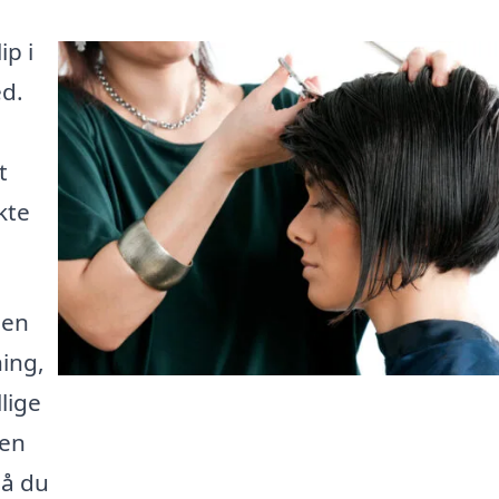
ip i
ed.
t
kte
 en
ning,
lige
den
så du