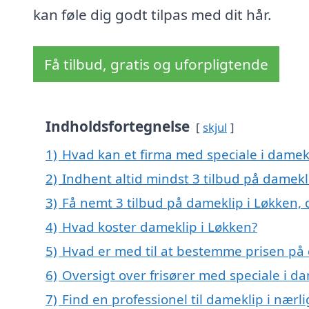
kan føle dig godt tilpas med dit hår.
Få tilbud, gratis og uforpligtende
Indholdsfortegnelse
skjul
1)
Hvad kan et firma med speciale i damek
2)
Indhent altid mindst 3 tilbud på damekl
3)
Få nemt 3 tilbud på dameklip i Løkken,
4)
Hvad koster dameklip i Løkken?
5)
Hvad er med til at bestemme prisen på 
6)
Oversigt over frisører med speciale i d
7)
Find en professionel til dameklip i nærl