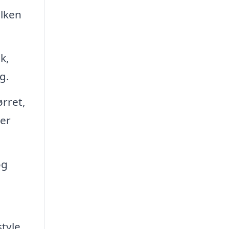
ilken
k,
g.
ørret,
ser
og
tyle