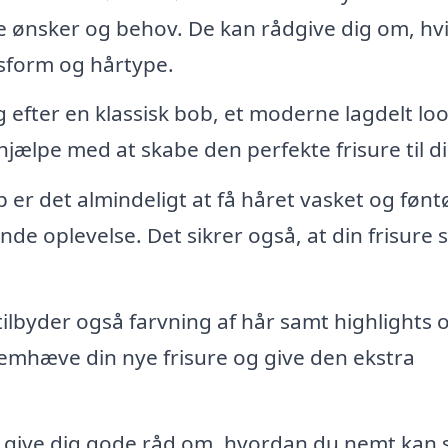
ine ønsker og behov. De kan rådgive dig om, hv
gtsform og hårtype.
efter en klassisk bob, et moderne lagdelt loo
 hjælpe med at skabe den perfekte frisure til di
 er det almindeligt at få håret vasket og fønt
ende oplevelse. Det sikrer også, at din frisure 
ilbyder også farvning af hår samt highlights 
remhæve din nye frisure og give den ekstra
e give dig gode råd om, hvordan du nemt kan s