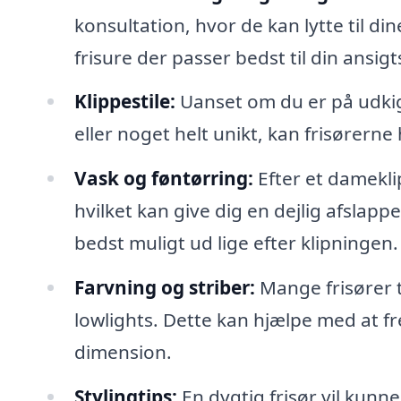
konsultation, hvor de kan lytte til d
frisure der passer bedst til din ansi
Klippestile:
Uanset om du er på udkig 
eller noget helt unikt, kan frisørerne
Vask og føntørring:
Efter et dameklip
hvilket kan give dig en dejlig afslapp
bedst muligt ud lige efter klipningen.
Farvning og striber:
Mange frisører t
lowlights. Dette kan hjælpe med at f
dimension.
Stylingtips:
En dygtig frisør vil kunn