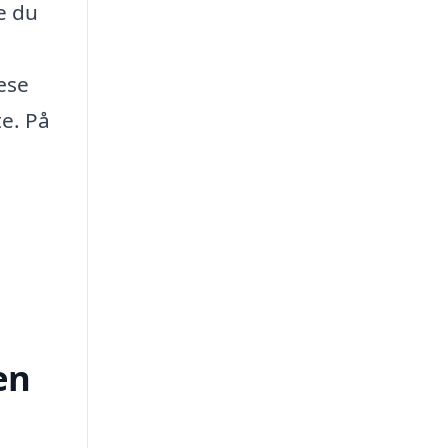
e du
æse
te. På
en