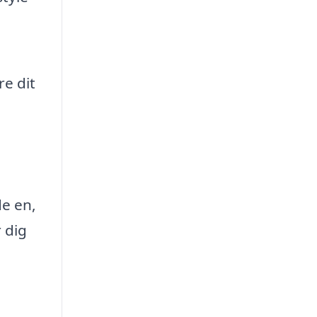
e dit
de en,
 dig