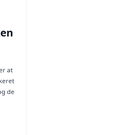
ken
er at
ikeret
og de