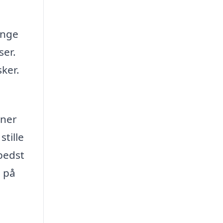
mange
ser.
sker.
nner
tille
 bedst
d på