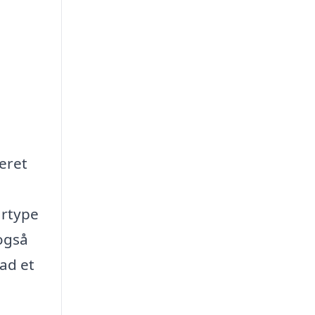
eret
årtype
 også
vad et