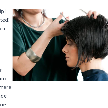
p i
sted!
 i
r
 om
 mere
nde
ine