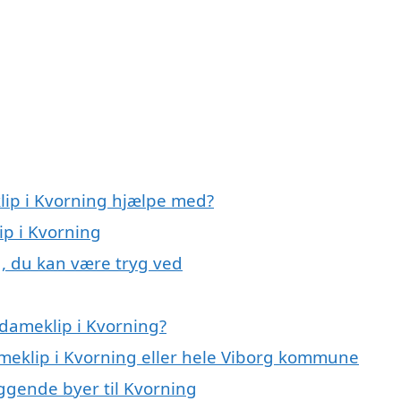
lip i Kvorning hjælpe med?
ip i Kvorning
g, du kan være tryg ved
dameklip i Kvorning?
ameklip i Kvorning eller hele Viborg kommune
iggende byer til Kvorning