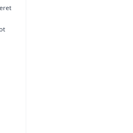
eret
ot