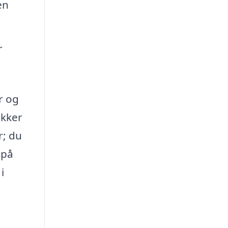
en
r
r og
ikker
r; du
 på
i