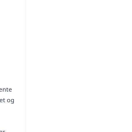
hente
tet og
er