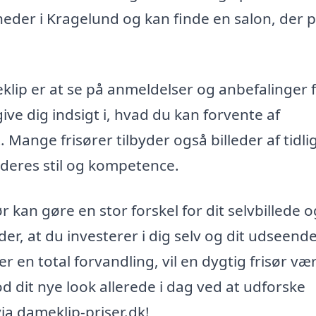
heder i Kragelund og kan finde en salon, der 
meklip er at se på anmeldelser og anbefalinger 
ve dig indsigt i, hvad du kan forvente af
 Mange frisører tilbyder også billeder af tidli
 deres stil og kompetence.
r kan gøre en stor forskel for dit selvbillede o
yder, at du investerer i dig selv og dit udseende
 en total forvandling, vil en dygtig frisør væ
od dit nye look allerede i dag ved at udforske
ia dameklip-priser.dk!