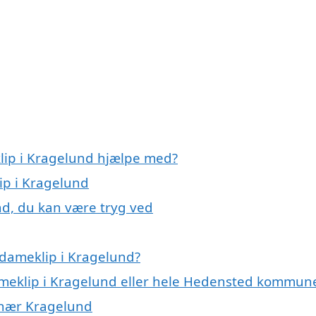
lip i Kragelund hjælpe med?
ip i Kragelund
nd, du kan være tryg ved
 dameklip i Kragelund?
dameklip i Kragelund eller hele Hedensted kommun
r nær Kragelund