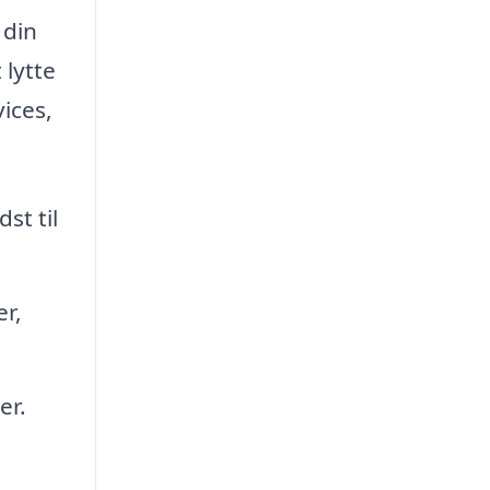
 din
 lytte
ices,
st til
r,
er.