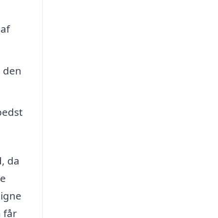
 af
e den
bedst
d, da
te
ligne
 får