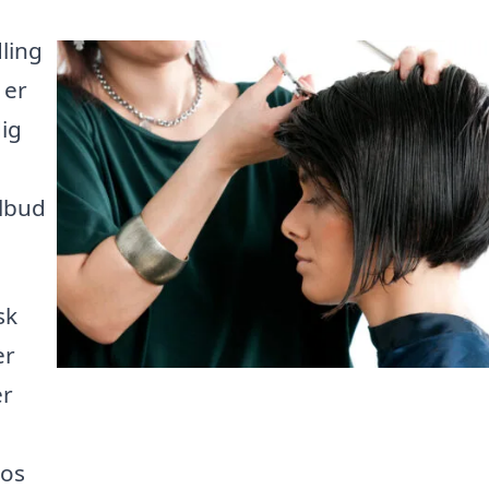
ling
 er
dig
ilbud
sk
er
er
 os