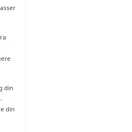
passer
fra
gere
g din
.
re din