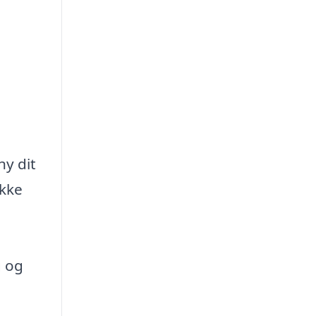
ny dit
ikke
g og