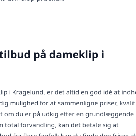
tilbud på dameklip i
ip i Kragelund, er det altid en god idé at ind
r dig mulighed for at sammenligne priser, kvali
nset om du er på udkig efter en grundlæggende
n total forvandling, kan det betale sig at
d fra flere fagfolk kan du finde den frisør, d