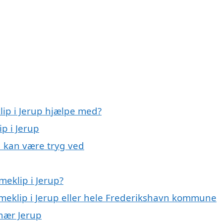
lip i Jerup hjælpe med?
p i Jerup
u kan være tryg ved
eklip i Jerup?
ameklip i Jerup eller hele Frederikshavn kommune
 nær Jerup