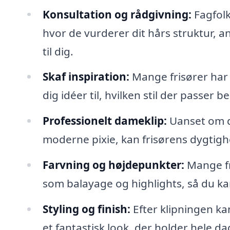
Konsultation og rådgivning:
Fagfolk
hvor de vurderer dit hårs struktur, an
til dig.
Skaf inspiration:
Mange frisører har p
dig idéer til, hvilken stil der passer bed
Professionelt dameklip:
Uanset om du
moderne pixie, kan frisørens dygtighed
Farvning og højdepunkter:
Mange fr
som balayage og highlights, så du k
Styling og finish:
Efter klipningen kan
et fantastisk look, der holder hele d