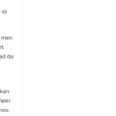
til
g, men
et
vad du
 kan
føler
ehov.