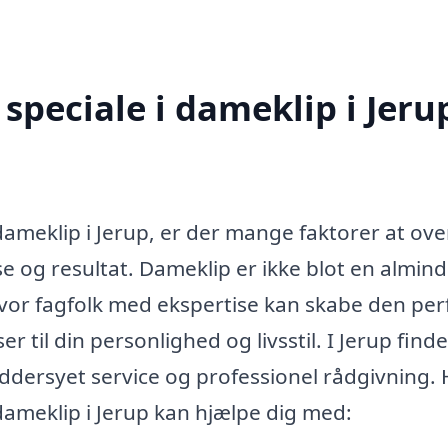
speciale i dameklip i Jeru
 dameklip i Jerup, er der mange faktorer at ove
se og resultat. Dameklip er ikke blot en almind
hvor fagfolk med ekspertise kan skabe den per
 til din personlighed og livsstil. I Jerup find
æddersyet service og professionel rådgivning. 
 dameklip i Jerup kan hjælpe dig med: