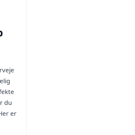
p
rveje
elig
fekte
er du
Her er