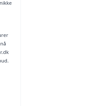
nikke
urer
pnå
r.dk
bud.