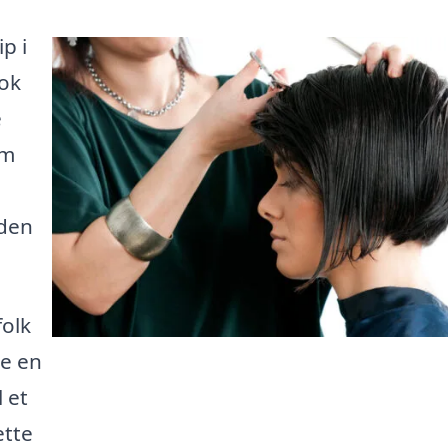
p i
ook
e
rm
 den
folk
e en
l et
ette