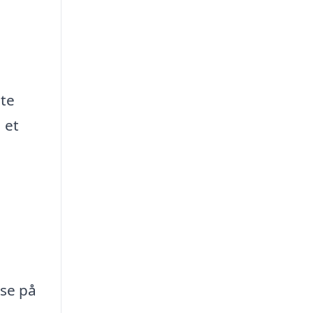
nte
 et
 se på