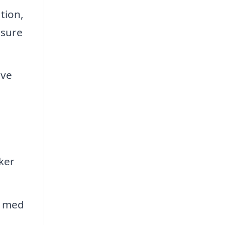
tion,
isure
ive
ker
n med