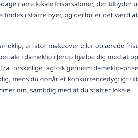
age nære lokale frisørsaloner, der tilbyder u
e findes i større byer, og derfor er det værd at
meklip, en stor makeover eller oblærede fris
speciale i dameklip i Jerup hjælpe dig med at o
 fra forskellige fagfolk gennem dameklip-prise
l dig, mens du opnår et konkurrencedygtigt til
ømmer om, samtidig med at du støtter lokale