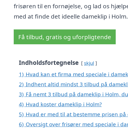
frisøren til en fornøjelse, og lad os hjælp
med at finde det ideelle dameklip i Holm.
Få tilbud, gratis og uforpligtende
Indholdsfortegnelse
skjul
1)
Hvad kan et firma med speciale i damek
2)
Indhent altid mindst 3 tilbud på damekl
3)
Få nemt 3 tilbud på dameklip i Holm, d
4)
Hvad koster dameklip i Holm?
5)
Hvad er med til at bestemme prisen på
6)
Oversigt over frisører med speciale i 