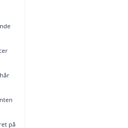
ende
cer
 hår
enten
ret på