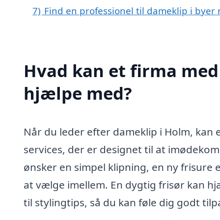
7)
Find en professionel til dameklip i bye
Hvad kan et firma med 
hjælpe med?
Når du leder efter dameklip i Holm, kan e
services, der er designet til at imødek
ønsker en simpel klipning, en ny frisure
at vælge imellem. En dygtig frisør kan h
til stylingtips, så du kan føle dig godt til