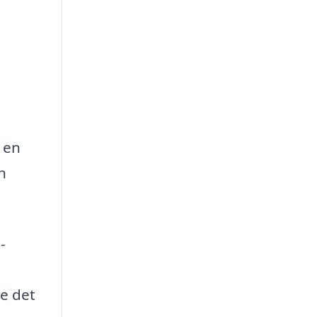
 en
n
-
de det