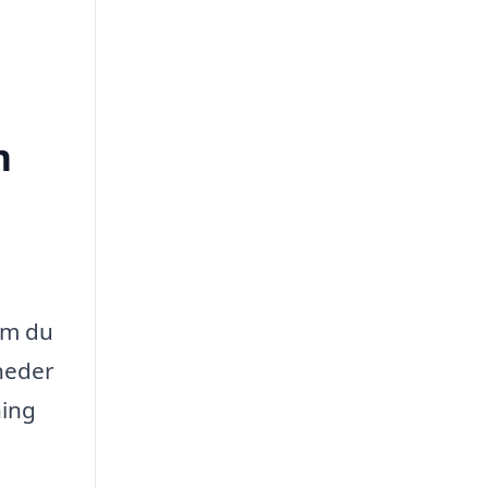
m
om du
gheder
ning