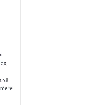
a
 de
 vil
n mere