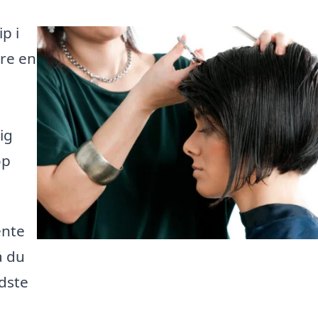
p i
øre en
ig
op
ente
å du
dste