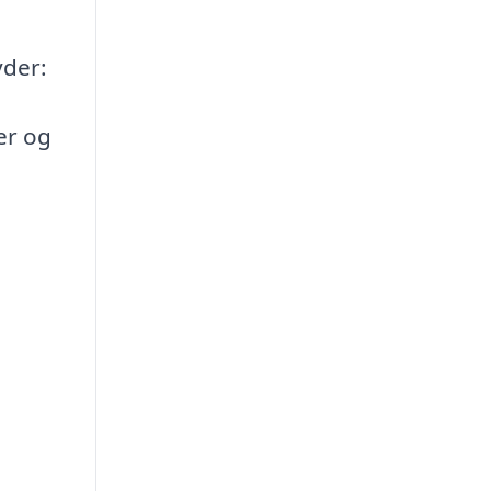
yder:
er og
,