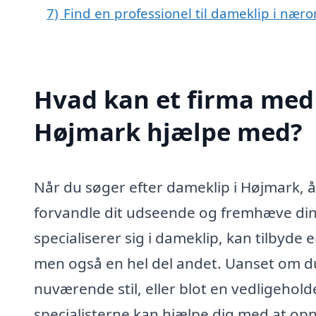
7)
Find en professionel til dameklip i næ
Hvad kan et firma med 
Højmark hjælpe med?
Når du søger efter dameklip i Højmark, å
forvandle dit udseende og fremhæve din p
specialiserer sig i dameklip, kan tilbyde 
men også en hel del andet. Uanset om du
nuværende stil, eller blot en vedligehold
specialisterne kan hjælpe dig med at opn