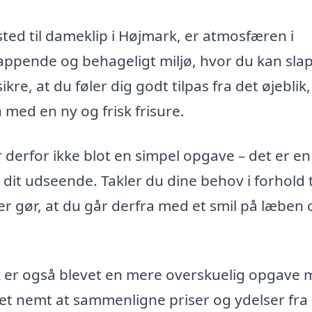
sted til dameklip i Højmark, er atmosfæren i
appende og behageligt miljø, hvor du kan sla
kre, at du føler dig godt tilpas fra det øjeblik
 med en ny og frisk frisure.
r derfor ikke blot en simpel opgave – det er en
 dit udseende. Takler du dine behov i forhold ti
der gør, at du går derfra med et smil på læben 
k er også blevet en mere overskuelig opgave
det nemt at sammenligne priser og ydelser fra