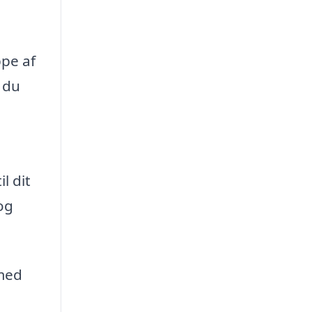
ppe af
, du
l dit
og
 med