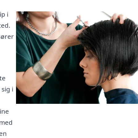
p i
ted.
sører
te
sig i
ine
 med
den