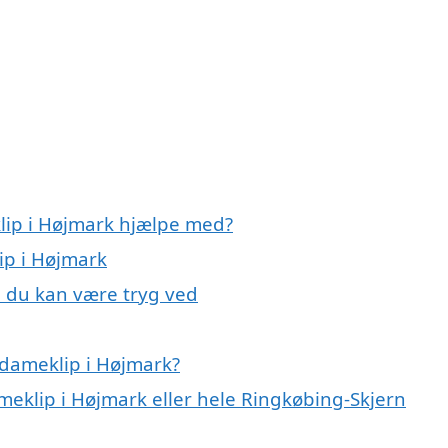
lip i Højmark hjælpe med?
ip i Højmark
, du kan være tryg ved
 dameklip i Højmark?
ameklip i Højmark eller hele Ringkøbing-Skjern