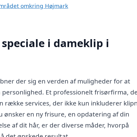
rområdet omkring Højmark
speciale i dameklip i
bner der sig en verden af muligheder for at
ersonlighed. Et professionelt frisørfirma, d
en række services, der ikke kun inkluderer klip
 ønsker en ny frisure, en opdatering af din
else af dit hår, er der diverse måder, hvorpå
å det ønskede resultat.