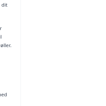
 dit
r
l
øller.
ghed