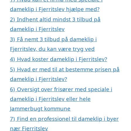
dameklip i Fjerritslev hjælpe med?
2)
Indhent altid mindst 3 tilbud på
dameklip i Fjerritslev
3)
Få nemt 3 tilbud på dameklip i
Fjerritslev, du kan være tryg ved
4)
Hvad koster dameklip i Fjerritslev?
5)
Hvad er med til at bestemme prisen på
dameklip i Fjerritslev?
6)
Oversigt over frisører med speciale i
dameklip i Fjerritslev eller hele
Jammerbugt kommune
7)
Find en professionel til dameklip i byer
nær Fjerritslev