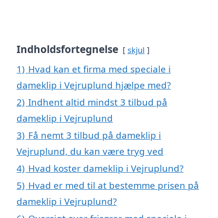
Indholdsfortegnelse
skjul
1)
Hvad kan et firma med speciale i
dameklip i Vejruplund hjælpe med?
2)
Indhent altid mindst 3 tilbud på
dameklip i Vejruplund
3)
Få nemt 3 tilbud på dameklip i
Vejruplund, du kan være tryg ved
4)
Hvad koster dameklip i Vejruplund?
5)
Hvad er med til at bestemme prisen på
dameklip i Vejruplund?