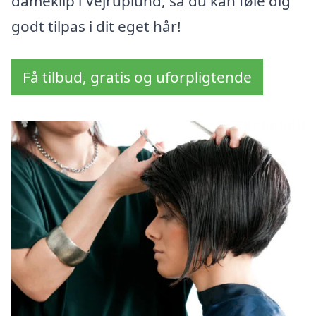
dameklip i Vejruplund, så du kan føle dig
godt tilpas i dit eget hår!
Få tilbud, gratis og uforpligtende