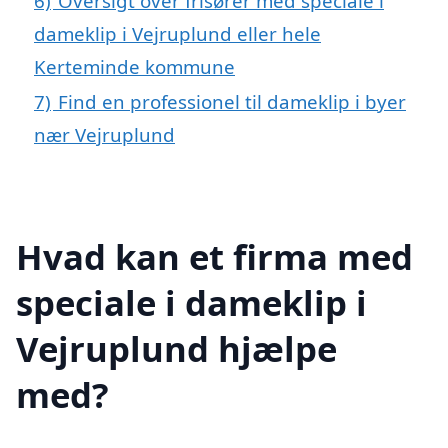
6)
Oversigt over frisører med speciale i
dameklip i Vejruplund eller hele
Kerteminde kommune
7)
Find en professionel til dameklip i byer
nær Vejruplund
Hvad kan et firma med
speciale i dameklip i
Vejruplund hjælpe
med?