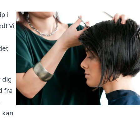
p i
d! Vi
det
 dig
d fra
n
, kan
e