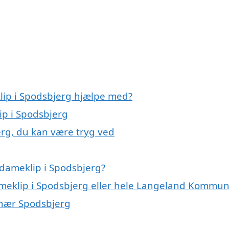
lip i Spodsbjerg hjælpe med?
ip i Spodsbjerg
erg, du kan være tryg ved
dameklip i Spodsbjerg?
dameklip i Spodsbjerg eller hele Langeland Kommu
r nær Spodsbjerg