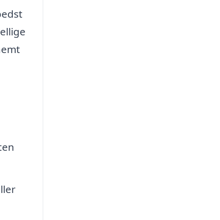
 bedst
ellige
 nemt
ten
ller