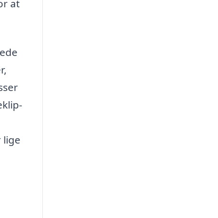
or at
yede
r,
sser
klip-
 lige