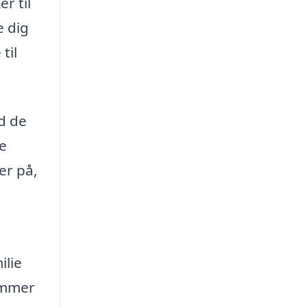
r til
e dig
til
d de
re
er på,
ilie
kommer