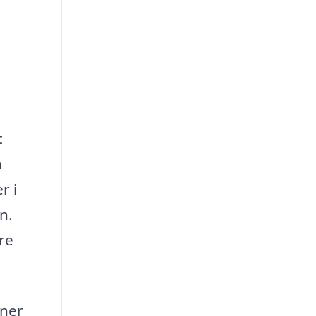
t
n
r i
n.
re
oner