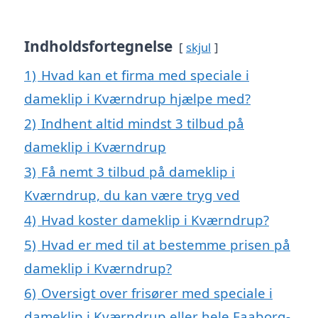
Indholdsfortegnelse
skjul
1)
Hvad kan et firma med speciale i
dameklip i Kværndrup hjælpe med?
2)
Indhent altid mindst 3 tilbud på
dameklip i Kværndrup
3)
Få nemt 3 tilbud på dameklip i
Kværndrup, du kan være tryg ved
4)
Hvad koster dameklip i Kværndrup?
5)
Hvad er med til at bestemme prisen på
dameklip i Kværndrup?
6)
Oversigt over frisører med speciale i
dameklip i Kværndrup eller hele Faaborg-